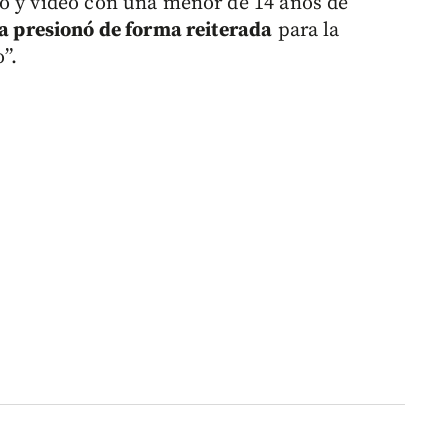
to y video con una menor de 14 años de
a presionó de forma reiterada
para la
”.