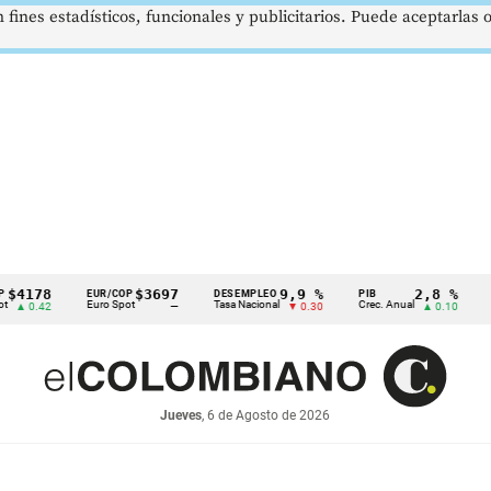
 fines estadísticos, funcionales y publicitarios. Puede aceptarlas
8
$3697
9,9 %
2,8 %
EUR/COP
DESEMPLEO
PIB
TRM
Euro Spot
Tasa Nacional
Crec. Anual
Tasa Re
42
—
▼ 0.30
▲ 0.10
Jueves
, 6 de Agosto de 2026