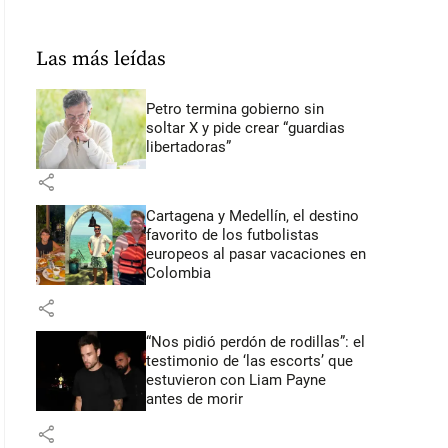
Las más leídas
Petro termina gobierno sin
soltar X y pide crear “guardias
libertadoras”
share
Cartagena y Medellín, el destino
favorito de los futbolistas
europeos al pasar vacaciones en
Colombia
share
“Nos pidió perdón de rodillas”: el
testimonio de ‘las escorts’ que
estuvieron con Liam Payne
antes de morir
share