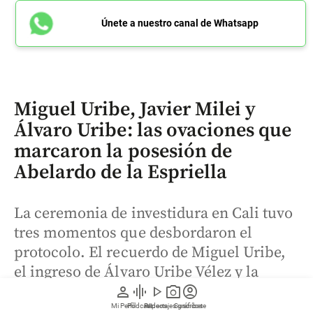
Únete a nuestro canal de Whatsapp
Miguel Uribe, Javier Milei y
Álvaro Uribe: las ovaciones que
marcaron la posesión de
Abelardo de la Espriella
La ceremonia de investidura en Cali tuvo
tres momentos que desbordaron el
protocolo. El recuerdo de Miguel Uribe,
el ingreso de Álvaro Uribe Vélez y la
presencia del presidente argentino Javier
person
graphic_eq
play_arrow
photo_camera
account_circle
Milei concentraron las ovaciones más
Mi Perfil
Pódcast
Reportajes gráficos
Videos
Suscríbete