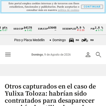
Este portal emplea cookies internas y de terceros con fines
estadísticos, funcionales y publicitarios. Puede aceptarlas o
CONTINUAR
consultar más en nuestra
politica de cookies
$4178
$3648
9,9 %
2,8 %
USD/COP
EUR/COP
DESEMPLEO
PIB
TR
Cintillo
▲ 0.42
—
▼ 0.30
▲ 0.10
de
Pico y Placa Medellín
Domingo
no
no
indicadores
económicos
menu
person
search
Domingo
, 9 de Agosto de 2026
Colombia
Otros capturados en el caso de
Yulixa Toloza: habrían sido
contratados para desaparecer