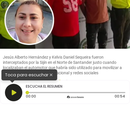
Jesús Alberto Hernández y Kelvis Daniel Sequeira fueron
interceptados por la Sijín en el Norte de Santander justo cuando
localizaban el automotor que habría sido utilizado para movilizar a
Yulixa Toloza. FOTO: Policía Nacional y redes sociales
×
Toca para escuchar
1
2
ESCUCHA EL RESUMEN
Tiempo transcurrido: 0 segundos
Du
00:00
00:54