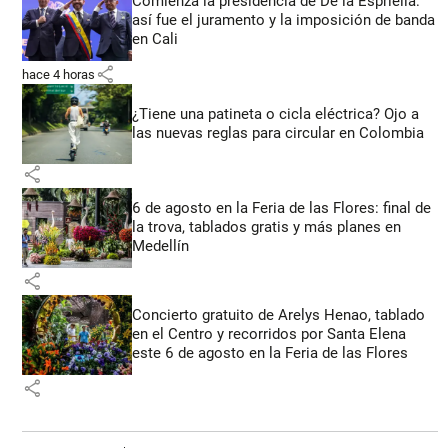
Comienza la presidencia de De la Espriella:
así fue el juramento y la imposición de banda
en Cali
share
hace 4 horas
¿Tiene una patineta o cicla eléctrica? Ojo a
las nuevas reglas para circular en Colombia
share
6 de agosto en la Feria de las Flores: final de
la trova, tablados gratis y más planes en
Medellín
share
Concierto gratuito de Arelys Henao, tablado
en el Centro y recorridos por Santa Elena
este 6 de agosto en la Feria de las Flores
share