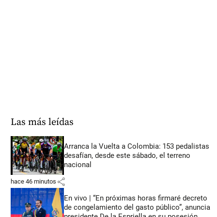
Las más leídas
Arranca la Vuelta a Colombia: 153 pedalistas
desafían, desde este sábado, el terreno
nacional
share
hace 46 minutos
En vivo | “En próximas horas firmaré decreto
de congelamiento del gasto público”, anuncia
presidente De la Espriella en su posesión