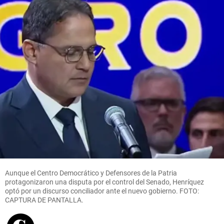
en el
Maradona?
Oriente
antioqueño
share
share
Columnistas
Competencia
epidémica
share
Aunque el Centro Democrático y Defensores de la Patria
protagonizaron una disputa por el control del Senado, Henríquez
optó por un discurso conciliador ante el nuevo gobierno. FOTO:
CAPTURA DE PANTALLA.