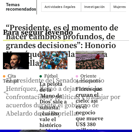
Temas
Actividades ilegales
Investigación
Mujeres
recomendados
“Presidente, es el momento de
Para seguir leyendo
hacer cambios profundos, de
grandes decisiones”: Honorio
Henríquez a Abelardo de la
Espriella
Cita
Fútbol
Oriente
El presidente del Senado, Honorio
Textual
Antioqueño
La pelota
Henríquez, llamó a dejar atrás las
Flores que
de la
share
cruzan el
‘Mano de
confrontaciones políticas y trabajar por
cielo: así
Dios’ sale a
acuerdos durante el gobierno de
es el
subasta:
negocio
Abelardo de La Espriella.
¿cuánto
que mueve
vale el
US$ 380
histórico
millones
balón de