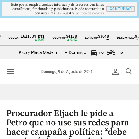
Este portal emplea cookies internas y de terceros con fines
estadísticos, funcionales y publicitarios. Puede aceptarlas o
CONTINUAR
consultar más en nuestra
politica de cookies
1621,34 pts
$4178
$3648
9,9 %
COLCAP
USD/COP
EUR/COP
DESEMPLEO
Cintillo
▲ 0.67
▲ 0.42
—
▼ 0.30
de
Pico y Placa Medellín
Domingo
no
no
indicadores
económicos
menu
person
search
Domingo
, 9 de Agosto de 2026
Colombia
Procurador Eljach le pide a
Petro que no use sus redes para
hacer campaña política: “debe