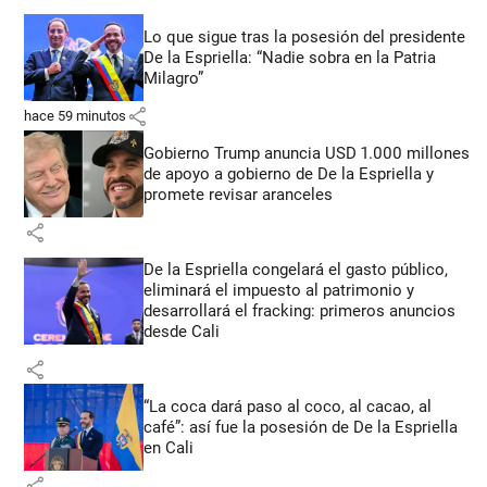
Lo que sigue tras la posesión del presidente
De la Espriella: “Nadie sobra en la Patria
Milagro”
share
hace 59 minutos
Gobierno Trump anuncia USD 1.000 millones
de apoyo a gobierno de De la Espriella y
promete revisar aranceles
share
De la Espriella congelará el gasto público,
eliminará el impuesto al patrimonio y
desarrollará el fracking: primeros anuncios
desde Cali
share
“La coca dará paso al coco, al cacao, al
café”: así fue la posesión de De la Espriella
en Cali
share