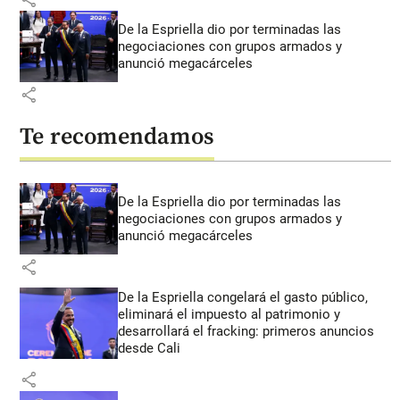
De la Espriella dio por terminadas las
negociaciones con grupos armados y
anunció megacárceles
share
Te recomendamos
De la Espriella dio por terminadas las
negociaciones con grupos armados y
anunció megacárceles
share
De la Espriella congelará el gasto público,
eliminará el impuesto al patrimonio y
desarrollará el fracking: primeros anuncios
desde Cali
share