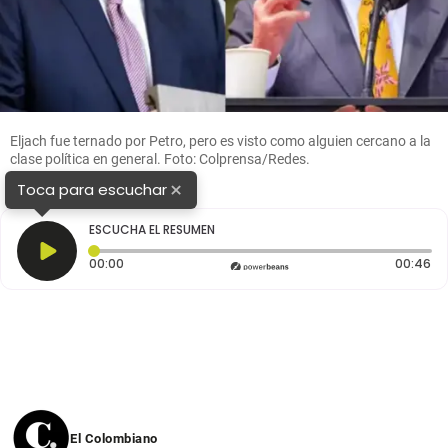
Eljach fue ternado por Petro, pero es visto como alguien cercano a la
clase política en general. Foto: Colprensa/Redes.
×
Toca para escuchar
ESCUCHA EL RESUMEN
Tiempo transcurrido: 0 segundos
Du
00:00
00:46
El Colombiano