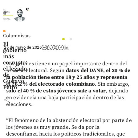
Columnistas
1
2
El
26 de mayo de 2026
gobierno
más
corrupto:
Los jóvenes tienen un papel importante dentro del
el legado
proceso electoral. Según
datos del DANE, el 20 % de
de
la población tiene entre 18 y 25 años y representa
Gustavo
el 26,2 % del electorado colombiano.
Sin embargo,
Petro
s
olo el 40 % de estos jóvenes sale a votar
, dejando
en evidencia una baja participación dentro de las
share
elecciones.
“El fenómeno de la abstención electoral por parte de
los jóvenes es muy grande. Se da por la
desconfianza hacia los políticos tradicionales, que