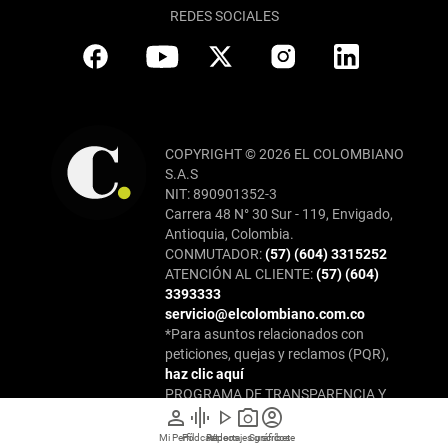
REDES SOCIALES
COPYRIGHT © 2026 EL COLOMBIANO
S.A.S
NIT: 890901352-3
Carrera 48 N° 30 Sur - 119, Envigado,
Antioquia, Colombia.
CONMUTADOR:
(57) (604) 3315252
ATENCIÓN AL CLIENTE:
(57) (604)
3393333
servicio@elcolombiano.com.co
*Para asuntos relacionados con
peticiones, quejas y reclamos (PQR),
haz clic aquí
PROGRAMA DE TRANSPARENCIA Y
person
graphic_eq
play_arrow
photo_camera
account_circle
ÉTICA EMPRESARIAL:
oficialdecumplimiento@elcolombiano.com.
Mi Perfil
Pódcast
Reportajes gráficos
Videos
Suscríbete