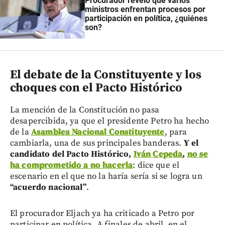
Procurador reveló que varios
ministros enfrentan procesos por
participación en política, ¿quiénes
son?
El debate de la Constituyente y los
choques con el Pacto Histórico
La mención de la Constitución no pasa
desapercibida, ya que el presidente Petro ha hecho
de la
Asamblea Nacional Constituyente
, para
cambiarla, una de sus principales banderas.
Y el
candidato del Pacto Histórico,
Iván Cepeda
,
no se
ha comprometido a no hacerla
: dice que el
escenario en el que no la haría sería si se logra un
“acuerdo nacional”
.
El procurador Eljach ya ha criticado a Petro por
participar en política. A finales de abril, en el