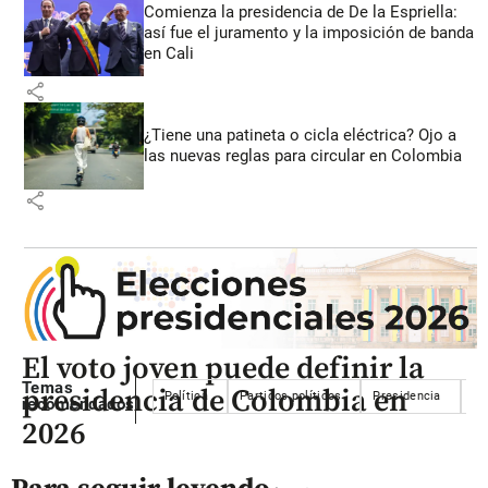
Comienza la presidencia de De la Espriella:
así fue el juramento y la imposición de banda
en Cali
share
¿Tiene una patineta o cicla eléctrica? Ojo a
las nuevas reglas para circular en Colombia
share
El voto joven puede definir la
Temas
presidencia de Colombia en
Política
Partidos políticos
Presidencia
Pr
recomendados
2026