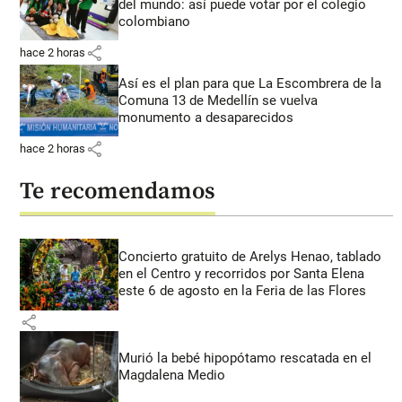
del mundo: así puede votar por el colegio
colombiano
share
hace 2 horas
Así es el plan para que La Escombrera de la
Comuna 13 de Medellín se vuelva
monumento a desaparecidos
share
hace 2 horas
Te recomendamos
Concierto gratuito de Arelys Henao, tablado
en el Centro y recorridos por Santa Elena
este 6 de agosto en la Feria de las Flores
share
Murió la bebé hipopótamo rescatada en el
Magdalena Medio