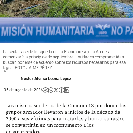
Entretenimiento
¡Está muy
cambiada!
Epa Colombia
reapareció en
La sexta fase de búsqueda en La Escombrera y La Arenera
redes y
comenzaría a principios de septiembre. Entidades comprometidas
parece otra
buscan ponerse de acuerdo sobre los recursos necesarios para esa
tarea. FOTO JAIME PÉREZ
share
Néstor Alonso López López
06 de agosto de 2026
Los mismos senderos de la Comuna 13 por donde los
grupos armados llevaron a inicios de la década de
2000 a sus víctimas para matarlas y borrar su rastro
se convertirán en un monumento a los
desaparecidos.