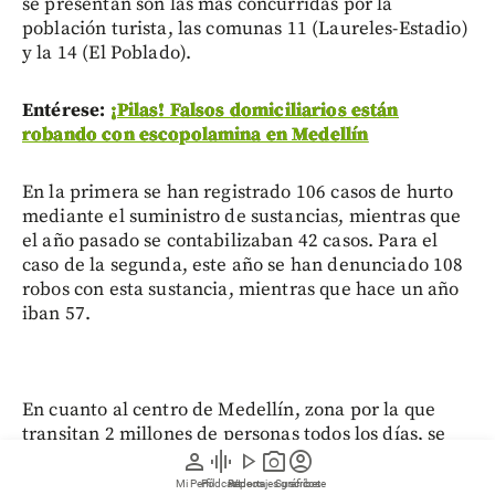
se presentan son las más concurridas por la
población turista, las comunas 11 (Laureles-Estadio)
y la 14 (El Poblado).
Entérese:
¡Pilas! Falsos domiciliarios están
robando con escopolamina en Medellín
En la primera se han registrado 106 casos de hurto
mediante el suministro de sustancias, mientras que
el año pasado se contabilizaban 42 casos. Para el
caso de la segunda, este año se han denunciado 108
robos con esta sustancia, mientras que hace un año
iban 57.
En cuanto al centro de Medellín, zona por la que
transitan 2 millones de personas todos los días, se
person
graphic_eq
play_arrow
photo_camera
account_circle
han presentado 80 robos mediante esta modalidad,
mostrando un aumento más leve que en otros años.
Mi Perfil
Pódcast
Reportajes gráficos
Videos
Suscríbete