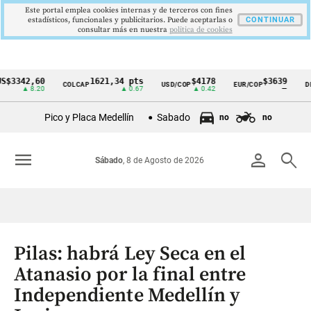
Este portal emplea cookies internas y de terceros con fines
estadísticos, funcionales y publicitarios. Puede aceptarlas o
CONTINUAR
consultar más en nuestra
politica de cookies
42,60
1621,34 pts
$4178
$3639
COLCAP
USD/COP
EUR/COP
DESEMP
Cintillo
▲ 8.20
▲ 0.67
▲ 0.42
—
de
Pico y Placa Medellín
Sabado
no
no
indicadores
económicos
menu
person
search
Sábado
, 8 de Agosto de 2026
Colombia
Pilas: habrá Ley Seca en el
Atanasio por la final entre
Independiente Medellín y