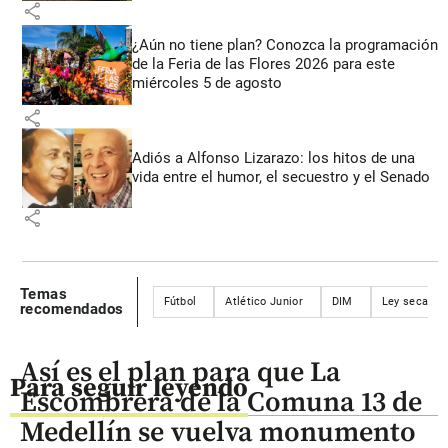
share
¿Aún no tiene plan? Conozca la programación
de la Feria de las Flores 2026 para este
miércoles 5 de agosto
share
Adiós a Alfonso Lizarazo: los hitos de una
vida entre el humor, el secuestro y el Senado
share
Temas
Fútbol
Atlético Junior
DIM
Ley seca
recomendados
Así es el plan para que La
Para seguir leyendo
Escombrera de la Comuna 13 de
Medellín se vuelva monumento