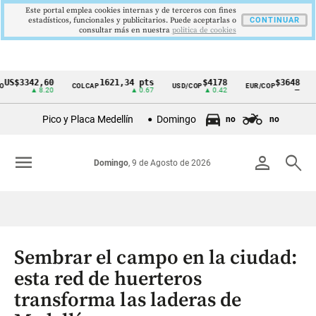
Este portal emplea cookies internas y de terceros con fines
estadísticos, funcionales y publicitarios. Puede aceptarlas o
CONTINUAR
consultar más en nuestra
politica de cookies
3342,60
1621,34 pts
$4178
$3648
COLCAP
USD/COP
EUR/COP
DESE
Cintillo
▲ 8.20
▲ 0.67
▲ 0.42
—
de
Pico y Placa Medellín
Domingo
no
no
indicadores
económicos
menu
person
search
Domingo
, 9 de Agosto de 2026
Colombia
Sembrar el campo en la ciudad:
esta red de huerteros
transforma las laderas de