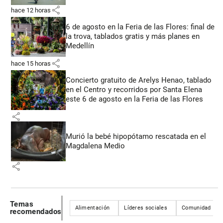
share
hace 12 horas
6 de agosto en la Feria de las Flores: final de
la trova, tablados gratis y más planes en
Medellín
share
hace 15 horas
Concierto gratuito de Arelys Henao, tablado
en el Centro y recorridos por Santa Elena
este 6 de agosto en la Feria de las Flores
share
Murió la bebé hipopótamo rescatada en el
Magdalena Medio
share
Temas
Alimentación
Líderes sociales
Comunidad
recomendados