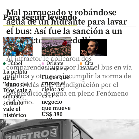
Mal parqueado y robándose
Para seguir leyendo
agua de un hidrante para lavar
el bus: Así fue la sanción a un
conductor en Medellín
Al infractor le aplicaron dos
Fútbol
Oriente
Cita
comparendos: uno por lavar el bus en vía
Antioqueño
Textual
La pelota
pública y otro por incumplir la norma de
Flores que
de la
share
cruzan el
‘Mano de
gases. Más allá, la indignación por el
cielo: así
Dios’ sale a
desperdicio de agua en pleno Fenómeno
es el
subasta:
del Niño.
negocio
¿cuánto
que mueve
vale el
US$ 380
histórico
millones
balón de
en el
Maradona?
Oriente