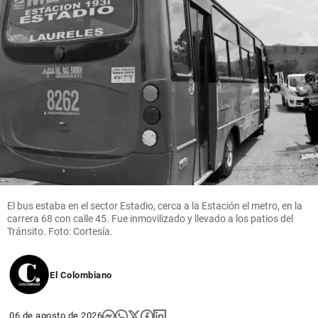
antioqueño
share
share
Columnistas
Competencia
epidémica
share
El bus estaba en el sector Estadio, cerca a la Estación el metro, en la
carrera 68 con calle 45. Fue inmovilizado y llevado a los patios del
Tránsito. Foto: Cortesía.
El Colombiano
06 de agosto de 2026