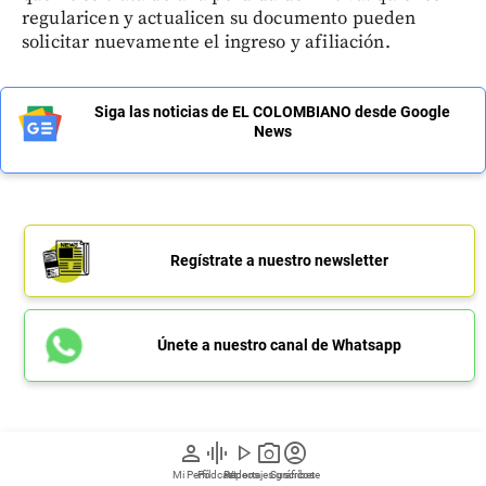
regularicen y actualicen su documento pueden
solicitar nuevamente el ingreso y afiliación.
Siga las noticias de EL COLOMBIANO desde Google
News
Regístrate a nuestro newsletter
Únete a nuestro canal de Whatsapp
person
graphic_eq
play_arrow
photo_camera
account_circle
Mujer que prendió fuego a su
Mi Perfil
Pódcast
Reportajes gráficos
Videos
Suscríbete