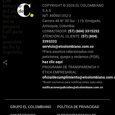
Con
refuerzo
COPYRIGHT © 2026 EL COLOMBIANO
del pie de
S.A.S
fuerza,
NIT: 890901352-3
así se
Carrera 48 N° 30 Sur - 119, Envigado,
preparó
Antioquia, Colombia.
Cali para
CONMUTADOR:
(57) (604) 3315252
la
ATENCIÓN AL CLIENTE:
(57) (604)
posesión
3393333
de De la
servicio@elcolombiano.com.co
Espriella
*Para asuntos relacionados con
peticiones, quejas y reclamos (PQR),
share
haz clic aquí
PROGRAMA DE TRANSPARENCIA Y
ÉTICA EMPRESARIAL:
oficialdecumplimiento@elcolombiano.com.
*Buzón exclusivo para notificaciones judiciales:
notificacionesjudiciales@elcolombiano.com.co
GRUPO EL COLOMBIANO
POLÍTICA DE PRIVACIDAD