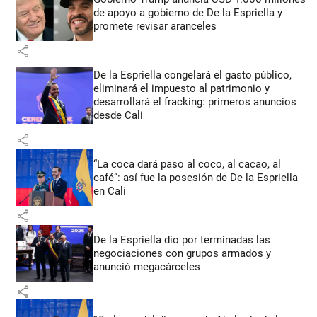
de apoyo a gobierno de De la Espriella y
promete revisar aranceles
share
De la Espriella congelará el gasto público,
eliminará el impuesto al patrimonio y
desarrollará el fracking: primeros anuncios
desde Cali
share
“La coca dará paso al coco, al cacao, al
café”: así fue la posesión de De la Espriella
en Cali
share
De la Espriella dio por terminadas las
negociaciones con grupos armados y
anunció megacárceles
share