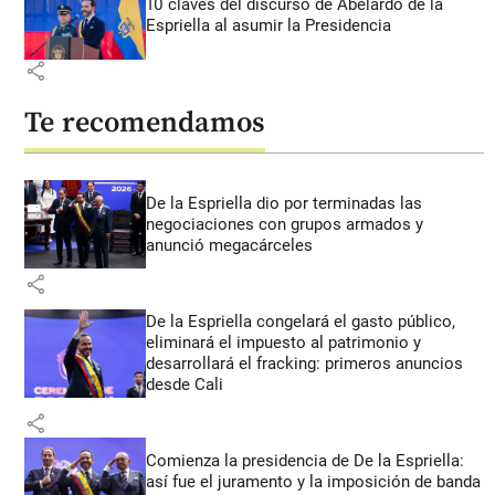
10 claves del discurso de Abelardo de la
Espriella al asumir la Presidencia
share
Te recomendamos
De la Espriella dio por terminadas las
negociaciones con grupos armados y
anunció megacárceles
share
De la Espriella congelará el gasto público,
eliminará el impuesto al patrimonio y
desarrollará el fracking: primeros anuncios
desde Cali
share
Comienza la presidencia de De la Espriella:
así fue el juramento y la imposición de banda