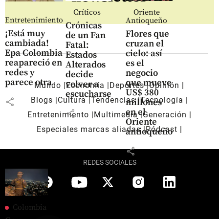
Críticos
Oriente
Entretenimiento
Antioqueño
Crónicas
¡Está muy
Flores que
de un Fan
cambiada!
cruzan el
Fatal:
Epa Colombia
cielo: así
Estados
reapareció en
es el
Alterados
redes y
negocio
decide
parece otra
que mueve
volver a
Mundo
Economía
Deportes
Opinión
US$ 380
escucharse
Blogs
Cultura
Tendencias
Tecnología
share
millones
en el
share
Entretenimiento
Multimedia
Generación
Oriente
Especiales marcas aliadas
Pódcast
antioqueño
share
REDES SOCIALES
Colombia