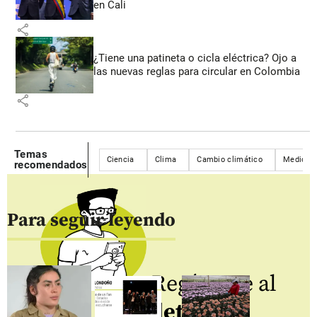
en Cali
share
¿Tiene una patineta o cicla eléctrica? Ojo a
las nuevas reglas para circular en Colombia
share
Temas
Ciencia
Clima
Cambio climático
Medio a
recomendados
Para seguir leyendo
Regístrate al
newsletter