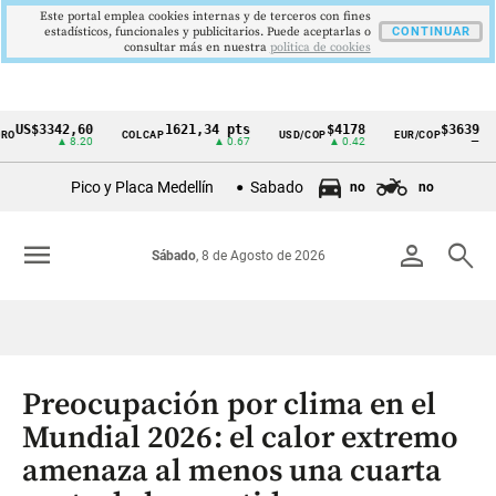
Este portal emplea cookies internas y de terceros con fines
estadísticos, funcionales y publicitarios. Puede aceptarlas o
CONTINUAR
consultar más en nuestra
politica de cookies
S$3342,60
1621,34 pts
$4178
$3639
COLCAP
USD/COP
EUR/COP
D
Cintillo
▲ 8.20
▲ 0.67
▲ 0.42
—
de
Pico y Placa Medellín
Sabado
no
no
indicadores
económicos
menu
person
search
Sábado
, 8 de Agosto de 2026
Colombia
Preocupación por clima en el
Mundial 2026: el calor extremo
amenaza al menos una cuarta