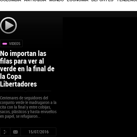
COLOMBIA
ANTIOQUIA
MUNDO
ECONOMÍA
DEPORTES
TENDENC
VIDEOS
No importan las
filas para ver al
verde en la final de
la Copa
Libertadores
Centenares de seguidores del
conjunto verde le madrugaron a la
cita con la final y entre cobijas,
sacos, plásticos y hasta envueltos
en papel, se refugiaron...
15/07/2016