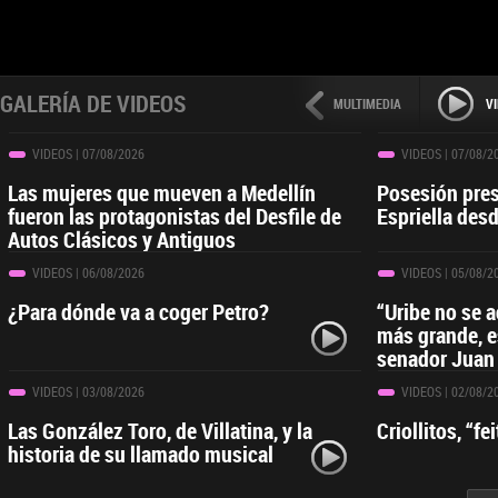
GALERÍA DE VIDEOS
MULTIMEDIA
V
VIDEOS
| 07/08/2026
VIDEOS
| 07/08/2
Las mujeres que mueven a Medellín
Posesión pres
fueron las protagonistas del Desfile de
Espriella desd
Autos Clásicos y Antiguos
VIDEOS
| 06/08/2026
VIDEOS
| 05/08/2
¿Para dónde va a coger Petro?
“Uribe no se 
más grande, e
senador Juan
VIDEOS
| 03/08/2026
VIDEOS
| 02/08/2
Las González Toro, de Villatina, y la
Criollitos, “f
historia de su llamado musical