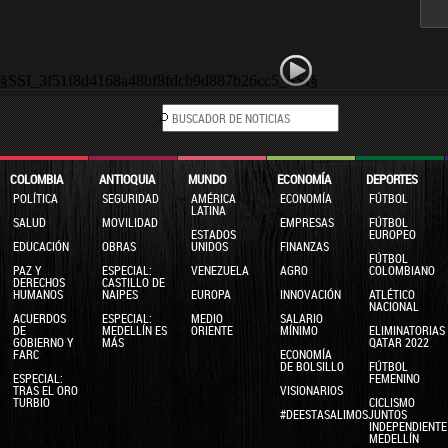
§SSI_3f51f8d4168a48bf8fdcb9d887b26cc5_SSI§
COLOMBIA
ANTIOQUIA
MUNDO
ECONOMÍA
DEPORTES
POLÍTICA
SEGURIDAD
AMÉRICA
ECONOMÍA
FÚTBOL
LATINA
SALUD
MOVILIDAD
EMPRESAS
FÚTBOL
ESTADOS
EUROPEO
EDUCACIÓN
OBRAS
UNIDOS
FINANZAS
FÚTBOL
PAZ Y
ESPECIAL:
VENEZUELA
AGRO
COLOMBIANO
DERECHOS
CASTILLO DE
HUMANOS
NAIPES
EUROPA
INNOVACIÓN
ATLÉTICO
NACIONAL
ACUERDOS
ESPECIAL:
MEDIO
SALARIO
DE
MEDELLÍN ES
ORIENTE
MÍNIMO
ELIMINATORIAS
GOBIERNO Y
MÁS
QATAR 2022
FARC
ECONOMÍA
DE BOLSILLO
FÚTBOL
ESPECIAL:
FEMENINO
TRAS EL ORO
VISIONARIOS
TURBIO
CICLISMO
#DEESTASALIMOSJUNTOS
INDEPENDIENTE
MEDELLÍN