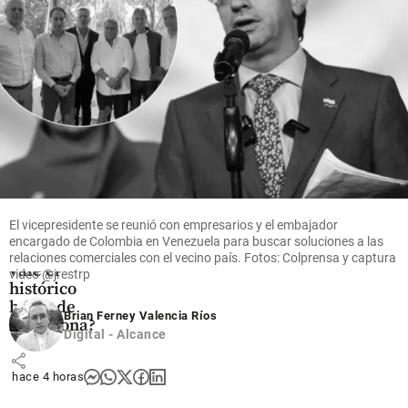
share
Fútbol
La pelota
de la
‘Mano de
Dios’ sale a
El vicepresidente se reunió con empresarios y el embajador
subasta:
encargado de Colombia en Venezuela para buscar soluciones a las
¿cuánto
relaciones comerciales con el vecino país. Fotos: Colprensa y captura
vale el
video @jrestrp
histórico
balón de
Brian Ferney Valencia Ríos
Maradona?
Digital - Alcance
share
hace 4 horas