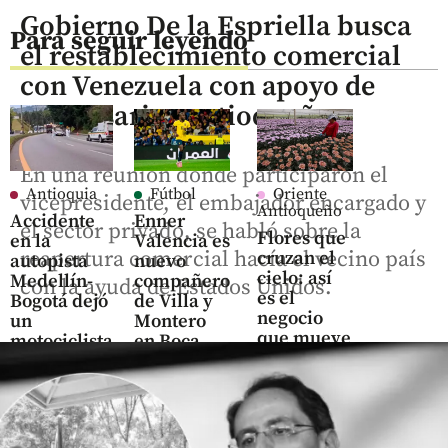
Gobierno De la Espriella busca
Para seguir leyendo
el restablecimiento comercial
con Venezuela con apoyo de
empresarios antioqueños
En una reunión donde participaron el
Antioquia
Fútbol
Oriente
vicepresidente, el embajador encargado y
Antioqueño
Accidente
Enner
el sector privado, se habló sobre la
Flores que
en la
Valencia es
reapertura comercial hacía el vecino país
cruzan el
autopista
nuevo
cielo: así
Medellín-
compañero
con la ayuda de Estados Unidos.
es el
Bogotá dejó
de Villa y
negocio
un
Montero
que mueve
motociclista
en Boca
US$ 380
fallecido
Juniors
millones
en el
share
share
hace 8 horas
Oriente
antioqueño