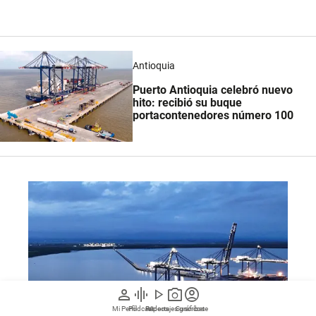
Antioquia
Puerto Antioquia celebró nuevo
hito: recibió su buque
portacontenedores número 100
person
graphic_eq
play_arrow
photo_camera
account_circle
Mi Perfil
Pódcast
Reportajes gráficos
Videos
Suscríbete