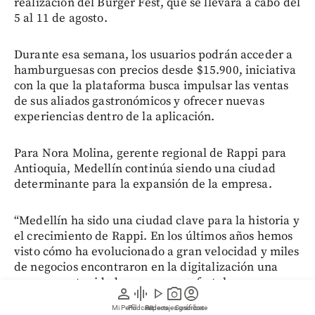
realización del Burger Fest, que se llevará a cabo del
5 al 11 de agosto.
Durante esa semana, los usuarios podrán acceder a
hamburguesas con precios desde $15.900, iniciativa
con la que la plataforma busca impulsar las ventas
de sus aliados gastronómicos y ofrecer nuevas
experiencias dentro de la aplicación.
Para Nora Molina, gerente regional de Rappi para
Antioquia, Medellín continúa siendo una ciudad
determinante para la expansión de la empresa.
“Medellín ha sido una ciudad clave para la historia y
el crecimiento de Rappi. En los últimos años hemos
visto cómo ha evolucionado a gran velocidad y miles
de negocios encontraron en la digitalización una
nueva oportunidad para crecer y fortalecer sus
person
graphic_eq
play_arrow
photo_camera
account_circle
operaciones. Queremos seguir acompañando esa
Mi Perfil
Pódcast
Reportajes gráficos
Videos
Suscríbete
transformación, invirtiendo en tecnología,