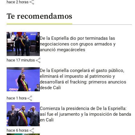
share
hace 2 horas
Te recomendamos
De la Espriella dio por terminadas las
negociaciones con grupos armados y
anunció megacárceles
share
hace 17 minutos
De la Espriella congelará el gasto público,
eliminará el impuesto al patrimonio y
desarrollará el fracking: primeros anuncios
desde Cali
share
hace 1 hora
Comienza la presidencia de De la Espriella:
así fue el juramento y la imposición de banda
en Cali
share
hace 6 horas