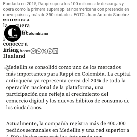
del
Fundada en 2015, Rappi supera los 100 millones de descargas y
Manchester
opera como la primera superapp latinoamericana con presencia en
City se
nueve países y más de 350 ciudades. FOTO: Juan Antonio Sánchez
enfrentó a
la ceguera
y sordera
El Colombiano
para
conocer a
Erling
hace 11 horas
Haaland
Medellín se consolidó como uno de los mercados
share
más importantes para Rappi en Colombia. La capital
antioqueña ya representa cerca del 20% de toda la
operación nacional de la plataforma, una
participación que refleja el crecimiento del
comercio digital y los nuevos hábitos de consumo de
los ciudadanos.
Actualmente, la compañía registra más de 400.000
pedidos semanales en Medellín y una red superior a