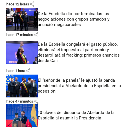
share
hace 12 horas
De la Espriella dio por terminadas las
negociaciones con grupos armados y
anunció megacárceles
share
hace 17 minutos
De la Espriella congelará el gasto público,
eliminará el impuesto al patrimonio y
desarrollará el fracking: primeros anuncios
desde Cali
share
hace 1 hora
El “señor de la panela” le ajustó la banda
presidencial a Abelardo de la Espriella en la
posesión
share
hace 47 minutos
10 claves del discurso de Abelardo de la
Espriella al asumir la Presidencia