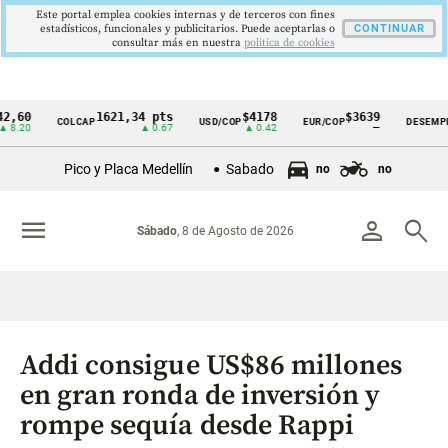
Este portal emplea cookies internas y de terceros con fines
estadísticos, funcionales y publicitarios. Puede aceptarlas o
CONTINUAR
consultar más en nuestra
politica de cookies
1621,34 pts
$4178
$3639
9,
COLCAP
USD/COP
EUR/COP
DESEMPLEO
Cintillo
▲ 0.67
▲ 0.42
—
▼ 0
de
Pico y Placa Medellín
Sabado
no
no
indicadores
económicos
menu
person
search
Sábado
, 8 de Agosto de 2026
Colombia
Addi consigue US$86 millones
en gran ronda de inversión y
rompe sequía desde Rappi