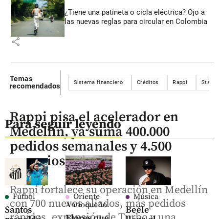
¿Tiene una patineta o cicla eléctrica? Ojo a
las nuevas reglas para circular en Colombia
share
Temas
Sistema financiero
Créditos
Rappi
Startu
recomendados
Rappi pisa el acelerador en
Para seguir leyendo
Medellín, ya suma 400.000
pedidos semanales y 4.500
negocios
Rappi fortalece su operación en Medellín
Fútbol
Oriente
Música
con 700 nuevos aliados, más pedidos
Antioqueño
Santos
Beéle
rápidos, expansión de Turbo y una
Flores que