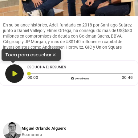
En su balance histórico, Addi, fundada en 2018 por Santiago Suárez
junto a Daniel Vallejo y Elmer Ortega, ha conseguido más de US$680
millones en compromisos de deuda con Goldman Sachs, BBVA,
Citigroup y JP Morgan, y más de US$140 millones en capital de
inversionistas como Andreessen Horowitz, GIC y Union Square
Ventures. FOTO: Cortesía.
×
Toca para escuchar
ESCUCHA EL RESUMEN
Tiempo transcurrido: 0 segundos
Du
00:00
00:46
Miguel Orlando Alguero
Economía