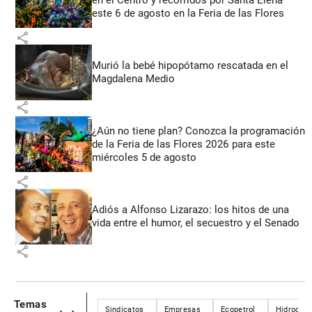
este 6 de agosto en la Feria de las Flores
share
Murió la bebé hipopótamo rescatada en el
Magdalena Medio
share
¿Aún no tiene plan? Conozca la programación
de la Feria de las Flores 2026 para este
miércoles 5 de agosto
share
Adiós a Alfonso Lizarazo: los hitos de una
vida entre el humor, el secuestro y el Senado
share
Temas
Sindicatos
Empresas
Ecopetrol
Hidrocarb