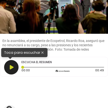
En la asamblea, el presidente de Ecopetrol, Ricardo Roa, aseguró que
no renunciará a su cargo, pese a las presiones y los recientes
escándalos que rodean su gestión. Foto: Tomada de redes
×
Toca para escuchar
ESCUCHA EL RESUMEN
Tiempo transcurrido: 0 segundos
Du
00:00
00:49