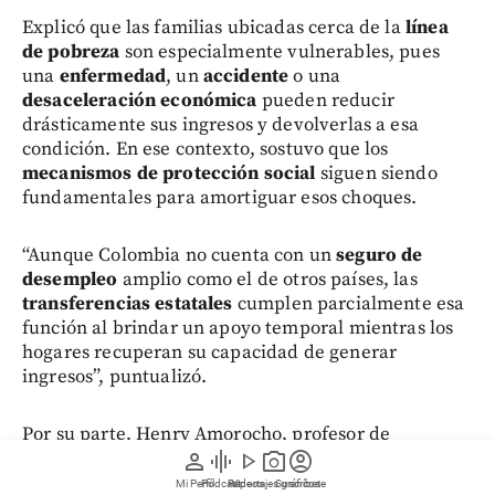
Explicó que las familias ubicadas cerca de la
línea
de pobreza
son especialmente vulnerables, pues
una
enfermedad
, un
accidente
o una
desaceleración económica
pueden reducir
drásticamente sus ingresos y devolverlas a esa
condición. En ese contexto, sostuvo que los
mecanismos de protección social
siguen siendo
fundamentales para amortiguar esos choques.
“Aunque Colombia no cuenta con un
seguro de
desempleo
amplio como el de otros países, las
transferencias estatales
cumplen parcialmente esa
función al brindar un apoyo temporal mientras los
hogares recuperan su capacidad de generar
ingresos”, puntualizó.
Por su parte, Henry Amorocho, profesor de
person
graphic_eq
play_arrow
photo_camera
account_circle
Hacienda Pública, sostuvo que la
sostenibilidad
de
esa reducción dependerá, sobre todo, del
Mi Perfil
Pódcast
Reportajes gráficos
Videos
Suscríbete