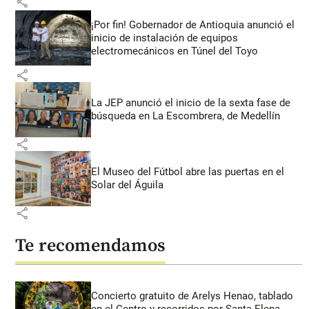
share
¡Por fin! Gobernador de Antioquia anunció el
inicio de instalación de equipos
electromecánicos en Túnel del Toyo
share
La JEP anunció el inicio de la sexta fase de
búsqueda en La Escombrera, de Medellín
share
El Museo del Fútbol abre las puertas en el
Solar del Águila
share
Te recomendamos
Concierto gratuito de Arelys Henao, tablado
en el Centro y recorridos por Santa Elena