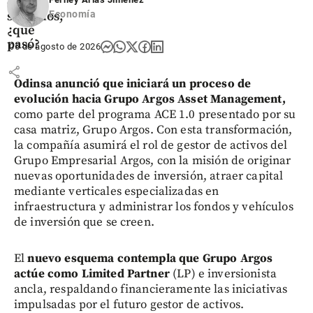
de
servicios,
Economía
¿qué
pasó?
05 de agosto de 2026
share
Odinsa anunció que iniciará un proceso de
evolución hacia Grupo Argos Asset Management,
como parte del programa ACE 1.0 presentado por su
casa matriz, Grupo Argos. Con esta transformación,
la compañía asumirá el rol de gestor de activos del
Grupo Empresarial Argos, con la misión de originar
nuevas oportunidades de inversión, atraer capital
mediante verticales especializadas en
infraestructura y administrar los fondos y vehículos
de inversión que se creen.
El
nuevo esquema contempla que Grupo Argos
actúe como Limited Partner
(LP) e inversionista
ancla, respaldando financieramente las iniciativas
impulsadas por el futuro gestor de activos.