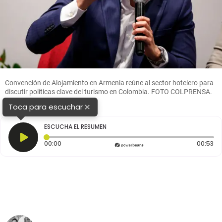
Convención de Alojamiento en Armenia reúne al sector hotelero para
discutir políticas clave del turismo en Colombia. FOTO COLPRENSA.
×
Toca para escuchar
ESCUCHA EL RESUMEN
Tiempo transcurrido: 0 segundos
Du
00:00
00:53