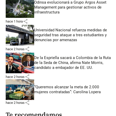
Odinsa evolucionará a Grupo Argos Asset
Management para gestionar activos de
infraestructura
share
hace 1 hora
Universidad Nacional refuerza medidas de
seguridad tras ataque a tres estudiantes y
denuncias por amenazas
share
hace 2 horas
De la Espriella sacará a Colombia de la Ruta
de la Seda de China, afirma Nate Morris,
candidato a embajador de EE. UU.
share
hace 2 horas
“Queremos alcanzar la meta de 2.000
mujeres contratadas”: Carolina Lopera
share
hace 2 horas
Te recomendamos