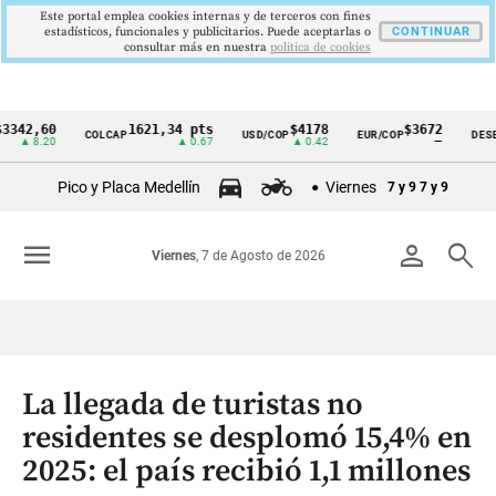
Este portal emplea cookies internas y de terceros con fines
estadísticos, funcionales y publicitarios. Puede aceptarlas o
CONTINUAR
consultar más en nuestra
politica de cookies
,60
1621,34 pts
$4178
$3672
COLCAP
USD/COP
EUR/COP
DESEMPLE
Cintillo
8.20
▲ 0.67
▲ 0.42
—
de
Pico y Placa Medellín
Viernes
7 y 9
7 y 9
indicadores
económicos
menu
person
search
Viernes
, 7 de Agosto de 2026
Colombia
La llegada de turistas no
residentes se desplomó 15,4% en
2025: el país recibió 1,1 millones