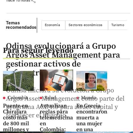
share
hace 10 horas
Temas
Economía
Sectores económicos
Turismo
recomendados
Odinsa evolucionará a Grupo
Para seguir leyendo
Argos Asset Management para
gestionar activos de
infraestructura
Odinsa iniciará su evolución a Grupo
Argos Asset Management como parte del
Colombia
Salud
Mundo
Puente en
Actualizan
En Grecia
programa ACE 1.0 para atraer capital y
Chirajara
reglas para
encontraron
fortalecer el negocio.
costó más
telemedicina
muerta a
de 800 mil
en
una mujer
millones y
Colombia:
en una