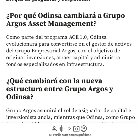
¿Por qué Odinsa cambiará a Grupo
Argos Asset Management?
Como parte del programa ACE 1.0, Odinsa
evolucionará para convertirse en el gestor de activos
del Grupo Empresarial Argos, con el objetivo de
originar inversiones, atraer capital y administrar
fondos especializados en infraestructura.
¿Qué cambiará con la nueva
estructura entre Grupo Argos y
Odinsa?
Grupo Argos asumirá el rol de asignador de capital e
inversionista ancla, mientras que Odinsa, como Grupo
Argos Asset Management, será responsable de
person
graphic_eq
play_arrow
photo_camera
account_circle
gestionar los activos de infraestructura, captar
Mi Perfil
Pódcast
Reportajes gráficos
Videos
Suscríbete
recursos de inversionistas y desarrollar nuevas