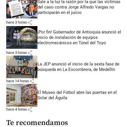
Sale a la luz la razón por la que las víctimas
del caso contra Jorge Alfredo Vargas no
participarán en el juicio
share
hace 3 horas
¡Por fin! Gobernador de Antioquia anunció el
inicio de instalación de equipos
electromecánicos en Túnel del Toyo
share
hace 3 horas
La JEP anunció el inicio de la sexta fase de
búsqueda en La Escombrera, de Medellín
share
hace 14 horas
El Museo del Fútbol abre las puertas en el
Solar del Águila
share
hace 4 horas
Te recomendamos