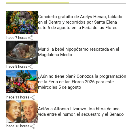
Concierto gratuito de Arelys Henao, tablado
en el Centro y recorridos por Santa Elena
este 6 de agosto en la Feria de las Flores
share
hace 7 horas
Murió la bebé hipopótamo rescatada en el
Magdalena Medio
share
hace 8 horas
¿Aún no tiene plan? Conozca la programación
de la Feria de las Flores 2026 para este
miércoles 5 de agosto
share
hace 11 horas
Adiós a Alfonso Lizarazo: los hitos de una
vida entre el humor, el secuestro y el Senado
share
hace 13 horas