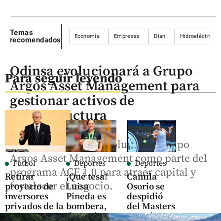
Temas
Economía
Empresas
Dian
Hidroeléctricas
recomendados
Odinsa evolucionará a Grupo
Para seguir leyendo
Argos Asset Management para
gestionar activos de
infraestructura
Odinsa iniciará su evolución a Grupo
Argos Asset Management como parte del
Fútbol
Deportes
Deportes
programa ACE 1.0 para atraer capital y
Retirar
¡Qué tesa!
Camila
fortalecer el negocio.
proyecto de
Luisa
Osorio se
inversores
Pineda es
despidió
privados de la
bombera,
del Masters
FIFA era
deportista y
1000 de