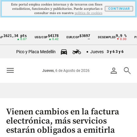
Este portal emplea cookies internas y de terceros con fines
estadísticos, funcionales y publicitarios. Puede aceptarlas o
CONTINUAR
consultar más en nuestra
politica de cookies
1,34 pts
$4178
$3697
9,9 %
2,8
USD/COP
EUR/COP
DESEMPLEO
PIB
Cintillo
▲ 0.67
▲ 0.42
—
▼ 0.30
▲ 0.
de
Pico y Placa Medellín
Jueves
3 y 6
3 y 6
indicadores
económicos
menu
person
search
Jueves
, 6 de Agosto de 2026
Colombia
Vienen cambios en la factura
electrónica, más servicios
estarán obligados a emitirla