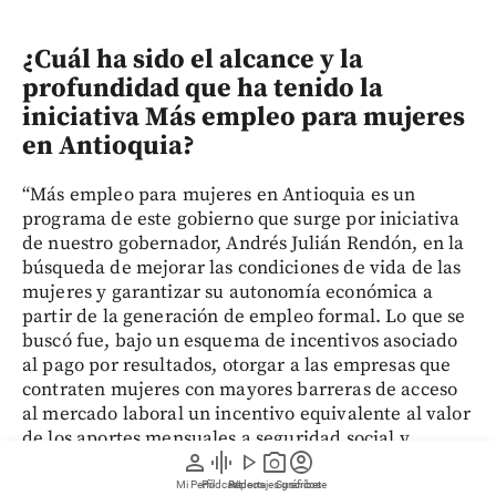
¿Cuál ha sido el alcance y la
profundidad que ha tenido la
iniciativa Más empleo para mujeres
en Antioquia?
“Más empleo para mujeres en Antioquia es un
programa de este gobierno que surge por iniciativa
de nuestro gobernador, Andrés Julián Rendón, en la
búsqueda de mejorar las condiciones de vida de las
mujeres y garantizar su autonomía económica a
partir de la generación de empleo formal. Lo que se
buscó fue, bajo un esquema de incentivos asociado
al pago por resultados, otorgar a las empresas que
contraten mujeres con mayores barreras de acceso
al mercado laboral un incentivo equivalente al valor
de los aportes mensuales a seguridad social y
person
graphic_eq
play_arrow
photo_camera
account_circle
parafiscales a cargo del empleador. Inicialmente, el
programa fue concebido para cinco subregiones de
Mi Perfil
Pódcast
Reportajes gráficos
Videos
Suscríbete