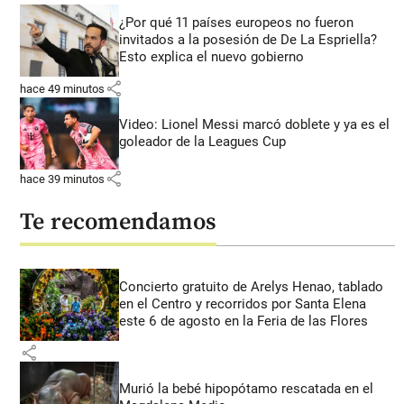
¿Por qué 11 países europeos no fueron
invitados a la posesión de De La Espriella?
Esto explica el nuevo gobierno
share
hace 49 minutos
Video: Lionel Messi marcó doblete y ya es el
goleador de la Leagues Cup
share
hace 39 minutos
Te recomendamos
Concierto gratuito de Arelys Henao, tablado
en el Centro y recorridos por Santa Elena
este 6 de agosto en la Feria de las Flores
share
Murió la bebé hipopótamo rescatada en el