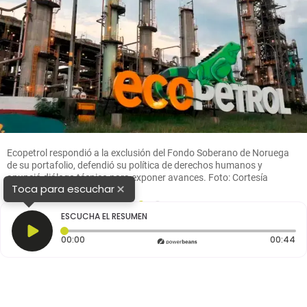
Ecopetrol respondió a la exclusión del Fondo Soberano de Noruega
de su portafolio, defendió su política de derechos humanos y
anunció diálogo técnico para exponer avances. Foto: Cortesía
×
Toca para escuchar
1
2
ESCUCHA EL RESUMEN
Tiempo transcurrido: 0 segundos
Du
00:00
00:44