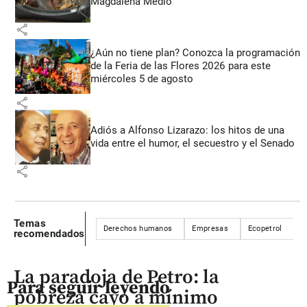
Magdalena Medio
share
¿Aún no tiene plan? Conozca la programación
de la Feria de las Flores 2026 para este
miércoles 5 de agosto
share
Adiós a Alfonso Lizarazo: los hitos de una
vida entre el humor, el secuestro y el Senado
share
Temas
Derechos humanos
Empresas
Ecopetrol
C
recomendados
La paradoja de Petro: la
Para seguir leyendo
pobreza cayó a mínimo