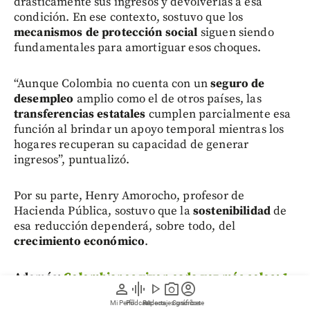
drásticamente sus ingresos y devolverlas a esa
condición. En ese contexto, sostuvo que los
mecanismos de protección social
siguen siendo
fundamentales para amortiguar esos choques.
“Aunque Colombia no cuenta con un
seguro de
desempleo
amplio como el de otros países, las
transferencias estatales
cumplen parcialmente esa
función al brindar un apoyo temporal mientras los
hogares recuperan su capacidad de generar
ingresos”, puntualizó.
Por su parte, Henry Amorocho, profesor de
Hacienda Pública, sostuvo que la
sostenibilidad
de
esa reducción dependerá, sobre todo, del
crecimiento económico
.
Además:
Colombianos viven cada vez más solos: 1
person
graphic_eq
play_arrow
photo_camera
account_circle
de cada 5 hogares ya es unipersonal
Mi Perfil
Pódcast
Reportajes gráficos
Videos
Suscríbete