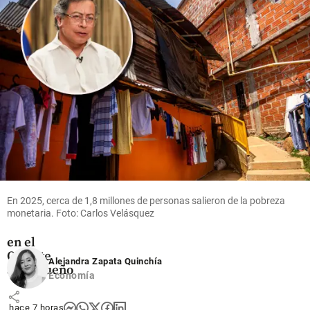
share
Oriente
Antioqueño
Flores que
cruzan el
cielo: así
es el
negocio
que mueve
En 2025, cerca de 1,8 millones de personas salieron de la pobreza
US$ 380
monetaria. Foto: Carlos Velásquez
millones
en el
Oriente
Alejandra Zapata Quinchía
antioqueño
Economía
share
hace 7 horas