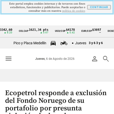
Este portal emplea cookies internas y de terceros con fines
estadísticos, funcionales y publicitarios. Puede aceptarlas o
CONTINUAR
consultar más en nuestra
politica de cookies
,60
1621,34 pts
$4178
$3697
COLCAP
USD/COP
EUR/COP
DESEMPLEO
Cintillo
.20
▲ 0.67
▲ 0.42
—
de
Pico y Placa Medellín
Jueves
3 y 6
3 y 6
indicadores
económicos
menu
person
search
Jueves
, 6 de Agosto de 2026
Colombia
Ecopetrol responde a exclusión
del Fondo Noruego de su
portafolio por presunta