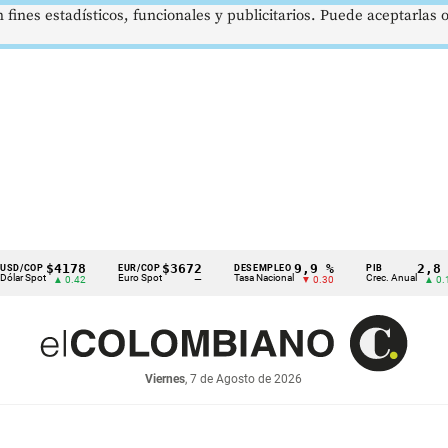
 fines estadísticos, funcionales y publicitarios. Puede aceptarlas
$4178
$3672
9,9 %
2,8 %
P
EUR/COP
DESEMPLEO
PIB
ot
Euro Spot
Tasa Nacional
Crec. Anual
▲ 0.42
—
▼ 0.30
▲ 0.10
Viernes
, 7 de Agosto de 2026