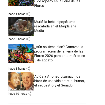
6 de agosto en la Feria de las
Flores
share
hace 4 horas
Murió la bebé hipopótamo
rescatada en el Magdalena
Medio
share
hace 5 horas
¿Aún no tiene plan? Conozca la
programación de la Feria de las
Flores 2026 para este miércoles
5 de agosto
share
hace 8 horas
Adiós a Alfonso Lizarazo: los
hitos de una vida entre el humor,
el secuestro y el Senado
share
hace 10 horas