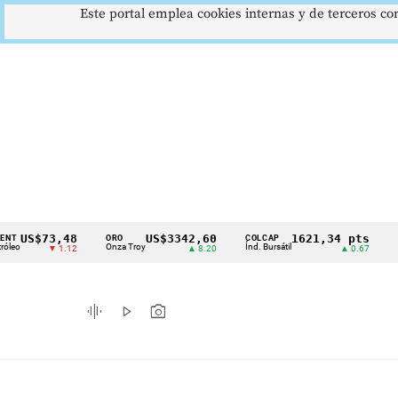
Este portal emplea cookies internas y de terceros con
S$73,48
US$3342,60
1621,34 pts
ORO
COLCAP
USD/CO
Cintillo
Onza Troy
Índ. Bursátil
Dólar Sp
▼ 1.12
▲ 8.20
▲ 0.67
de
indicadores
graphic_eq
play_arrow
photo_camera
económicos
Colombia