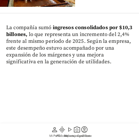
La compañía sumó
ingresos consolidados por $10,3
billones,
lo que representa un incremento del 2,4%
frente al mismo periodo de 2025. Según la empresa,
este desempeño estuvo acompañado por una
expansión de los márgenes y una mejora
significativa en la generación de utilidades.
person
graphic_eq
play_arrow
photo_camera
account_circle
Mi Perfil
Pódcast
Reportajes gráficos
Videos
Suscríbete