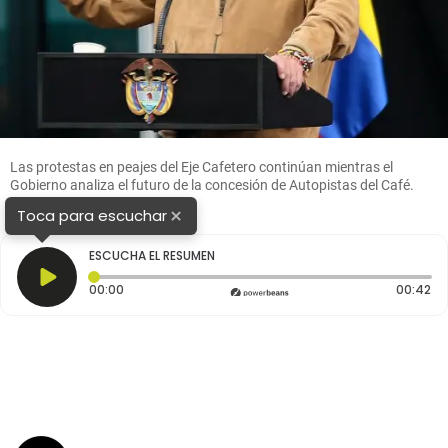
Las protestas en peajes del Eje Cafetero continúan mientras el
Gobierno analiza el futuro de la concesión de Autopistas del Café.
FOTO: Colprensa.
×
Toca para escuchar
ESCUCHA EL RESUMEN
Tiempo transcurrido: 0 segundos
Du
00:00
00:42