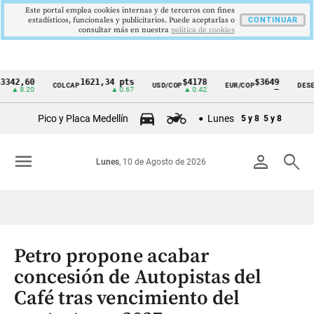
Este portal emplea cookies internas y de terceros con fines
estadísticos, funcionales y publicitarios. Puede aceptarlas o
CONTINUAR
consultar más en nuestra
politica de cookies
60
1621,34 pts
$4178
$3649
COLCAP
USD/COP
EUR/COP
DESEMPLEO
Cintillo
.20
▲ 0.67
▲ 0.42
—
de
Pico y Placa Medellín
Lunes
5 y 8
5 y 8
indicadores
económicos
menu
person
search
Lunes
, 10 de Agosto de 2026
Colombia
Petro propone acabar
concesión de Autopistas del
Café tras vencimiento del