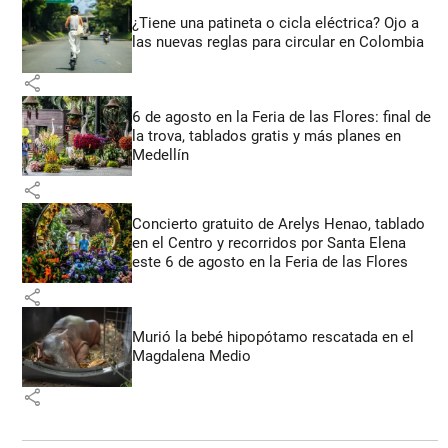
¿Tiene una patineta o cicla eléctrica? Ojo a
las nuevas reglas para circular en Colombia
share
6 de agosto en la Feria de las Flores: final de
la trova, tablados gratis y más planes en
Medellín
share
Concierto gratuito de Arelys Henao, tablado
en el Centro y recorridos por Santa Elena
este 6 de agosto en la Feria de las Flores
share
Murió la bebé hipopótamo rescatada en el
Magdalena Medio
share