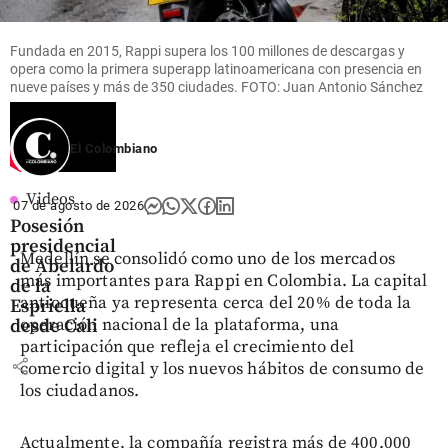
Fundada en 2015, Rappi supera los 100 millones de descargas y
opera como la primera superapp latinoamericana con presencia en
nueve países y más de 350 ciudades. FOTO: Juan Antonio Sánchez
El Colombiano
Videos
07 de agosto de 2026
Posesión
presidencial
Medellín se consolidó como uno de los mercados
de Abelardo
más importantes para Rappi en Colombia. La capital
de la
antioqueña ya representa cerca del 20% de toda la
Espriella
operación nacional de la plataforma, una
desde Cali
participación que refleja el crecimiento del
share
comercio digital y los nuevos hábitos de consumo de
los ciudadanos.
Actualmente, la compañía registra más de 400.000