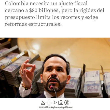
Colombia necesita un ajuste fiscal
cercano a $80 billones, pero la rigidez del
presupuesto limita los recortes y exige
reformas estructurales.
person
graphic_eq
play_arrow
photo_camera
account_circle
Mi Perfil
Pódcast
Reportajes gráficos
Videos
Suscríbete