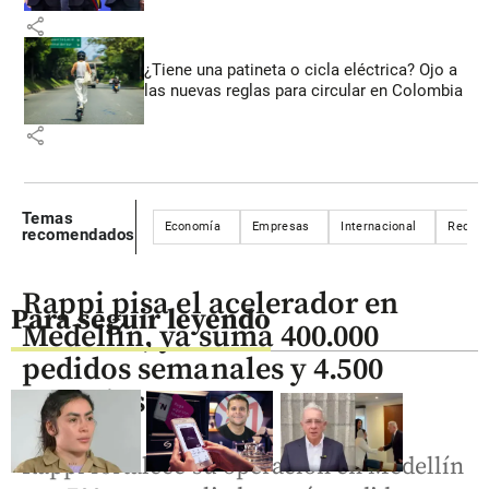
share
¿Tiene una patineta o cicla eléctrica? Ojo a
las nuevas reglas para circular en Colombia
share
Temas
Economía
Empresas
Internacional
Redes 
recomendados
Rappi pisa el acelerador en
Para seguir leyendo
Medellín, ya suma 400.000
pedidos semanales y 4.500
negocios
Rappi fortalece su operación en Medellín