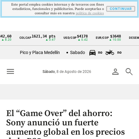
Este portal emplea cookies internas y de terceros con fines
estadísticos, funcionales y publicitarios. Puede aceptarlas o
CONTINUAR
consultar más en nuestra
politica de cookies
0
1621,34 pts
$4178
$3648
9
COLCAP
USD/COP
EUR/COP
DESEMPLEO
Cintillo
0
▲ 0.67
▲ 0.42
▲ 10.00
▼
de
Pico y Placa Medellín
Sabado
no
no
indicadores
económicos
menu
person
search
Sábado
, 8 de Agosto de 2026
Colombia
El “Game Over” del ahorro:
Sony anunció un fuerte
aumento global en los precios