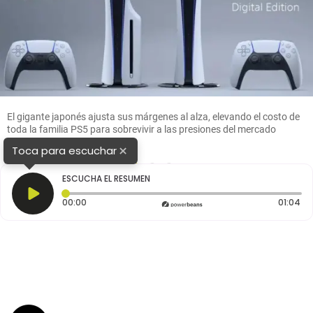
El gigante japonés ajusta sus márgenes al alza, elevando el costo de
toda la familia PS5 para sobrevivir a las presiones del mercado
global. FOTO: Sony
×
Toca para escuchar
1
2
3
ESCUCHA EL RESUMEN
Tiempo transcurrido: 0 segundos
Du
00:00
01:04