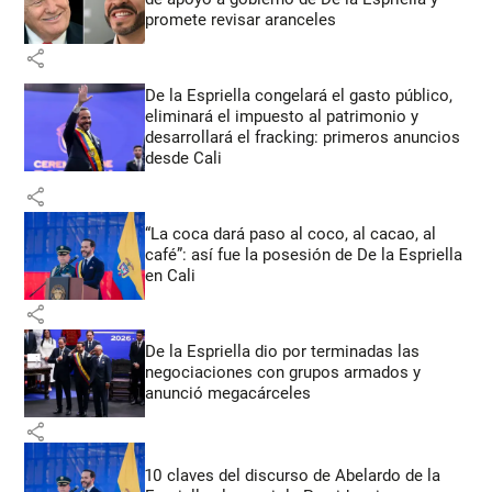
promete revisar aranceles
share
De la Espriella congelará el gasto público,
eliminará el impuesto al patrimonio y
desarrollará el fracking: primeros anuncios
desde Cali
share
“La coca dará paso al coco, al cacao, al
café”: así fue la posesión de De la Espriella
en Cali
share
De la Espriella dio por terminadas las
negociaciones con grupos armados y
anunció megacárceles
share
10 claves del discurso de Abelardo de la