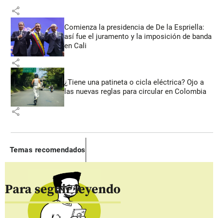
share
Comienza la presidencia de De la Espriella:
así fue el juramento y la imposición de banda
en Cali
share
¿Tiene una patineta o cicla eléctrica? Ojo a
las nuevas reglas para circular en Colombia
share
Temas recomendados
Para seguir leyendo