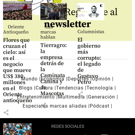
Regístrate al
newsletter
Oriente
Las
Columnistas
Antioqueño
marcas
hablan
El
Flores que
Tierragro:
gobierno
cruzan el
la
más
cielo: así
empresa
corrupto:
es el
detrás de
el legado
negocio
la
de
que mueve
Caminata
Gustavo
US$ 380
Mundo
Economía
Deportes
Opinión
Canina y
Petro
millones
de
en el
Blogs
Cultura
Tendencias
Tecnología
Mascotas
share
Oriente
Entretenimiento
Multimedia
Generación
antioqueño
share
Especiales marcas aliadas
Pódcast
share
REDES SOCIALES