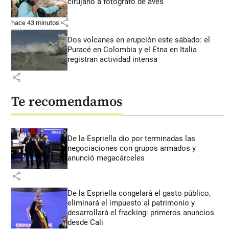
cirujano a fotógrafo de aves
share
hace 43 minutos
Dos volcanes en erupción este sábado: el
Puracé en Colombia y el Etna en Italia
registran actividad intensa
share
Te recomendamos
De la Espriella dio por terminadas las
negociaciones con grupos armados y
anunció megacárceles
share
De la Espriella congelará el gasto público,
eliminará el impuesto al patrimonio y
desarrollará el fracking: primeros anuncios
desde Cali