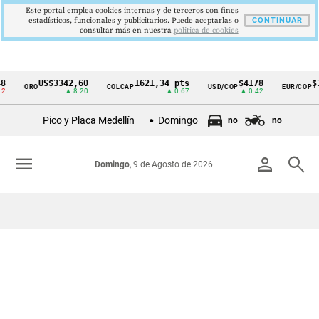
Este portal emplea cookies internas y de terceros con fines
estadísticos, funcionales y publicitarios. Puede aceptarlas o
CONTINUAR
consultar más en nuestra
politica de cookies
US$3342,60
1621,34 pts
$4178
$36
ORO
COLCAP
USD/COP
EUR/COP
Cintillo
▲ 8.20
▲ 0.67
▲ 0.42
de
Pico y Placa Medellín
Domingo
no
no
indicadores
económicos
menu
person
search
Domingo
, 9 de Agosto de 2026
Colombia