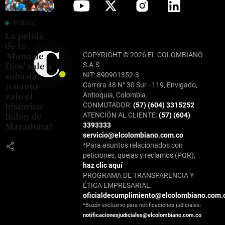
Fútbol
La pelota
de la
COPYRIGHT © 2026 EL COLOMBIANO
‘Mano de
S.A.S
Dios’ sale a
NIT: 890901352-3
subasta:
Carrera 48 N° 30 Sur - 119, Envigado,
¿cuánto
Antioquia, Colombia.
vale el
CONMUTADOR:
(57) (604) 3315252
histórico
ATENCIÓN AL CLIENTE:
(57) (604)
balón de
3393333
Maradona?
servicio@elcolombiano.com.co
share
*Para asuntos relacionados con
peticiones, quejas y reclamos (PQR),
haz clic aquí
PROGRAMA DE TRANSPARENCIA Y
ÉTICA EMPRESARIAL:
oficialdecumplimiento@elcolombiano.com.
*Buzón exclusivo para notificaciones judiciales:
notificacionesjudiciales@elcolombiano.com.co