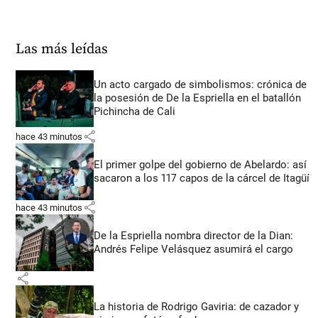
Las más leídas
Un acto cargado de simbolismos: crónica de
la posesión de De la Espriella en el batallón
Pichincha de Cali
share
hace 43 minutos
El primer golpe del gobierno de Abelardo: así
sacaron a los 117 capos de la cárcel de Itagüí
share
hace 43 minutos
De la Espriella nombra director de la Dian:
Andrés Felipe Velásquez asumirá el cargo
share
La historia de Rodrigo Gaviria: de cazador y