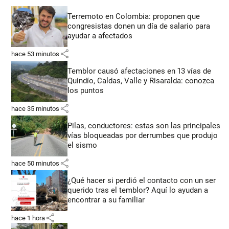
Terremoto en Colombia: proponen que
congresistas donen un día de salario para
ayudar a afectados
share
hace 53 minutos
Temblor causó afectaciones en 13 vías de
Quindío, Caldas, Valle y Risaralda: conozca
los puntos
share
hace 35 minutos
Pilas, conductores: estas son las principales
vías bloqueadas por derrumbes que produjo
el sismo
share
hace 50 minutos
¿Qué hacer si perdió el contacto con un ser
querido tras el temblor? Aquí lo ayudan a
encontrar a su familiar
share
hace 1 hora