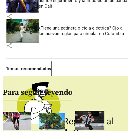
así fue el juramento y la imposición de banda
en Cali
share
¿Tiene una patineta o cicla eléctrica? Ojo a
las nuevas reglas para circular en Colombia
share
Temas recomendados
Para seguir leyendo
Regístrate al