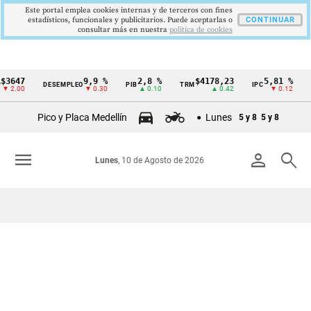
Este portal emplea cookies internas y de terceros con fines
estadísticos, funcionales y publicitarios. Puede aceptarlas o
CONTINUAR
consultar más en nuestra
politica de cookies
3647
9,9 %
2,8 %
$4178,23
5,81 %
DESEMPLEO
PIB
TRM
IPC
DT
Cintillo
 2.00
▼ 0.30
▲ 0.10
▲ 0.42
▼ 0.12
de
Pico y Placa Medellín
Lunes
5 y 8
5 y 8
indicadores
económicos
menu
person
search
Lunes
, 10 de Agosto de 2026
Colombia