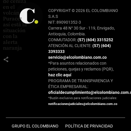
de ceniza
en el
COPYRIGHT © 2026 EL COLOMBIANO
volcán
S.A.S
Puracé:
NIT: 890901352-3
así está la
Carrera 48 N° 30 Sur - 119, Envigado,
situación
Antioquia, Colombia.
con la
CONMUTADOR:
(57) (604) 3315252
alerta
ATENCIÓN AL CLIENTE:
(57) (604)
naranja
3393333
servicio@elcolombiano.com.co
share
*Para asuntos relacionados con
peticiones, quejas y reclamos (PQR),
haz clic aquí
PROGRAMA DE TRANSPARENCIA Y
ÉTICA EMPRESARIAL:
oficialdecumplimiento@elcolombiano.com.
*Buzón exclusivo para notificaciones judiciales:
notificacionesjudiciales@elcolombiano.com.co
GRUPO EL COLOMBIANO
POLÍTICA DE PRIVACIDAD