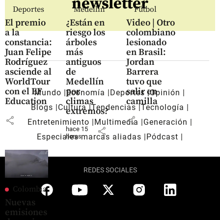
newsletter
Deportes
Medellín
Fútbol
El premio
¿Están en
Video | Otro
a la
riesgo los
colombiano
constancia:
árboles
lesionado
Juan Felipe
más
en Brasil:
Rodríguez
antiguos
Jordan
asciende al
de
Barrera
WorldTour
Medellín
tuvo que
con el EF
por
salir en
Mundo
Economía
Deportes
Opinión
Education
climas
camilla
Blogs
Cultura
Tendencias
Tecnología
extremos?
share
share
Entretenimiento
Multimedia
Generación
hace 15
share
Especiales marcas aliadas
Pódcast
horas
REDES SOCIALES
Colombia
Nuevas
emisiones