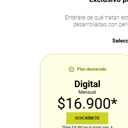
Entérate de qué tratan 
desarrolladas con per
Selecc
Plan destacado
Digital
Mensual
$16.900*
SUSCRÍBETE
*Paga $16.900 por el primer mes. A