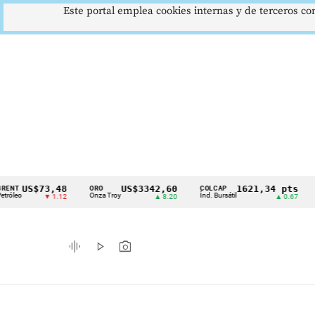
Este portal emplea cookies internas y de terceros con
US$73,48
US$3342,60
1621,34 pts
ORO
COLCAP
USD/
Cintillo
Onza Troy
Índ. Bursátil
Dólar 
▼ 1.12
▲ 8.20
▲ 0.67
de
indicadores
graphic_eq
play_arrow
photo_camera
económicos
Colombia