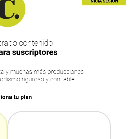
INICIA SESIÓN
rado contenido
ara suscriptores
esta y muchas más producciones
iodismo riguroso y confiable
iona tu plan