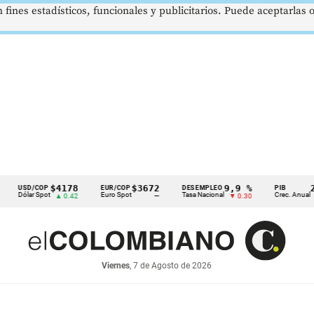
 fines estadísticos, funcionales y publicitarios. Puede aceptarlas
$4178
$3672
9,9 %
2,8 
SD/COP
EUR/COP
DESEMPLEO
PIB
ólar Spot
Euro Spot
Tasa Nacional
Crec. Anual
▲ 0.42
—
▼ 0.30
▲ 0.1
Viernes
, 7 de Agosto de 2026