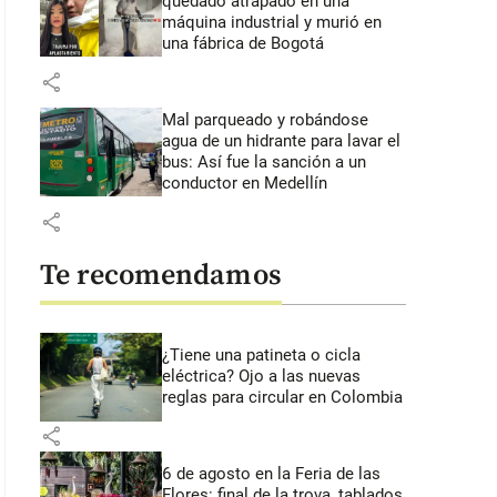
quedado atrapado en una
máquina industrial y murió en
una fábrica de Bogotá
share
Mal parqueado y robándose
agua de un hidrante para lavar el
bus: Así fue la sanción a un
conductor en Medellín
share
Te recomendamos
¿Tiene una patineta o cicla
eléctrica? Ojo a las nuevas
reglas para circular en Colombia
share
6 de agosto en la Feria de las
Flores: final de la trova, tablados