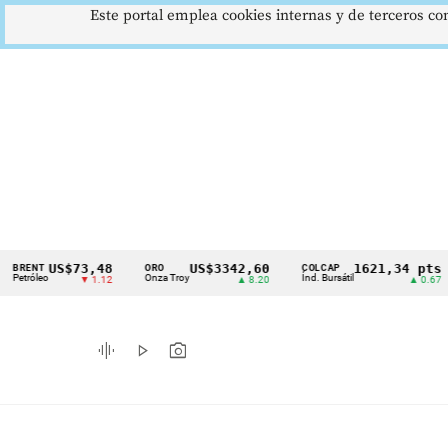
Este portal emplea cookies internas y de terceros con
US$73,48
US$3342,60
1621,34 pts
NT
ORO
COLCAP
U
Cintillo
óleo
Onza Troy
Índ. Bursátil
D
▼ 1.12
▲ 8.20
▲ 0.67
de
indicadores
graphic_eq
play_arrow
photo_camera
económicos
Colombia