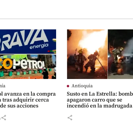
mía
Antioquia
ol avanza en la compra
Susto en La Estrella: bom
 tras adquirir cerca
apagaron carro que se
de sus acciones
incendió en la madrugada
share
share
s