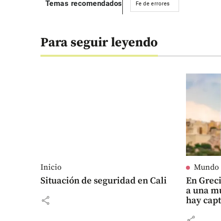
Temas recomendados
Fe de errores
Para seguir leyendo
Inicio
Mundo
Situación de seguridad en Cali
En Grec
a una m
share
hay cap
share