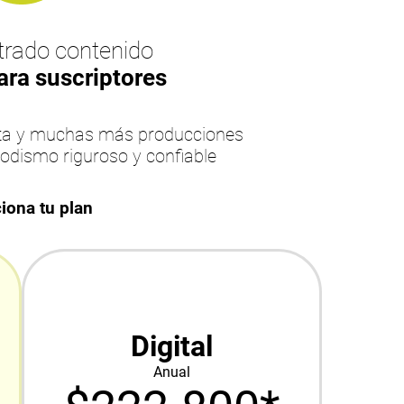
rado contenido
ara suscriptores
esta y muchas más producciones
iodismo riguroso y confiable
iona tu plan
Digital
Anual