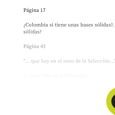
Página 17
¿Colombia si tiene unas bases sólidas?.
sólidas?
Página 43
“... que hay en el seno de la Selección...
(...) que hay en la Selección......