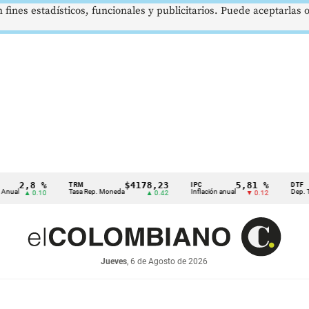
 fines estadísticos, funcionales y publicitarios. Puede aceptarlas
2,8 %
$4178,23
5,81 %
TRM
IPC
DTF
Tasa Rep. Moneda
Inflación anual
Dep. Término 
▲ 0.10
▲ 0.42
▼ 0.12
Jueves
, 6 de Agosto de 2026