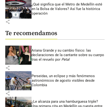
¿Qué significa que el Metro de Medellín esté
en la Bolsa de Valores? Así fue la histórica
operación
share
Te recomendamos
Ariana Grande y su cambio físico: las
declaraciones de la cantante sobre su cuerpo
tras el revuelo por
Petal
share
Perseidas, un eclipse y más fenómenos
astronómicos de agosto visibles desde
Colombia
share
¿Le alcanza para una hamburguesa triple?
Una primera cita en Medellín ya cuesta entre