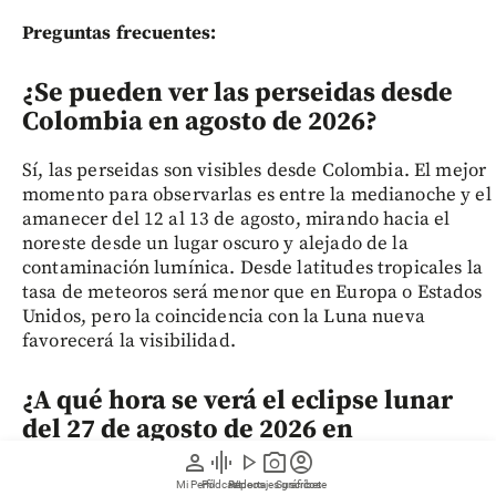
Preguntas frecuentes:
¿Se pueden ver las perseidas desde
Colombia en agosto de 2026?
Sí, las perseidas son visibles desde Colombia. El mejor
momento para observarlas es entre la medianoche y el
amanecer del 12 al 13 de agosto, mirando hacia el
noreste desde un lugar oscuro y alejado de la
contaminación lumínica. Desde latitudes tropicales la
tasa de meteoros será menor que en Europa o Estados
Unidos, pero la coincidencia con la Luna nueva
favorecerá la visibilidad.
¿A qué hora se verá el eclipse lunar
del 27 de agosto de 2026 en
Colombia?
person
graphic_eq
play_arrow
photo_camera
account_circle
Mi Perfil
Pódcast
Reportajes gráficos
Videos
Suscríbete