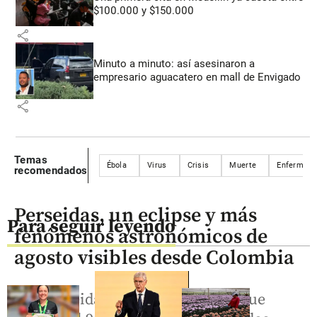
$100.000 y $150.000
share
Minuto a minuto: así asesinaron a
empresario aguacatero en mall de Envigado
share
Temas
Ébola
Virus
Crisis
Muerte
Enfermeda
recomendados
Perseidas, un eclipse y más
Para seguir leyendo
fenómenos astronómicos de
agosto visibles desde Colombia
Las perseidas y un eclipse lunar que