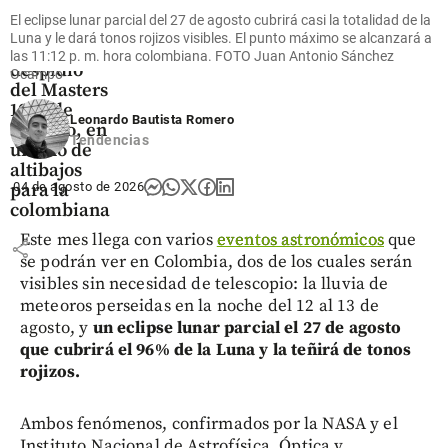
Deportes
El eclipse lunar parcial del 27 de agosto cubrirá casi la totalidad de la
Camila
Luna y le dará tonos rojizos visibles. El punto máximo se alcanzará a
Osorio se
las 11:12 p. m. hora colombiana. FOTO Juan Antonio Sánchez
despidió
Ocampo
del Masters
1000 de
Leonardo Bautista Romero
Toronto, en
Tendencias
un año de
altibajos
para la
04 de agosto de 2026
colombiana
Este mes llega con varios
eventos astronómicos
que
share
se podrán ver en Colombia, dos de los cuales serán
visibles sin necesidad de telescopio: la lluvia de
meteoros perseidas en la noche del 12 al 13 de
agosto, y
un eclipse lunar parcial el 27 de agosto
que cubrirá el 96% de la Luna y la teñirá de tonos
rojizos.
Ambos fenómenos, confirmados por la NASA y el
Instituto Nacional de Astrofísica, Óptica y