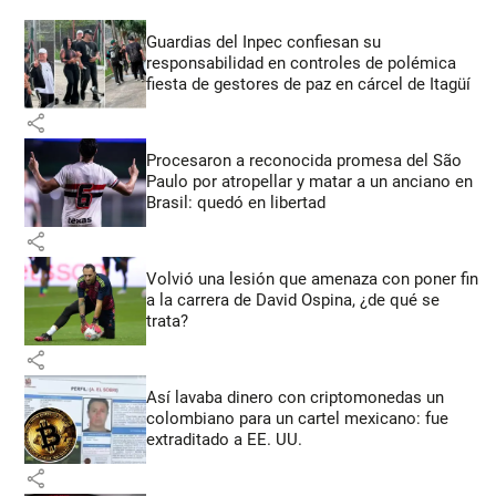
Guardias del Inpec confiesan su
responsabilidad en controles de polémica
fiesta de gestores de paz en cárcel de Itagüí
share
Procesaron a reconocida promesa del São
Paulo por atropellar y matar a un anciano en
Brasil: quedó en libertad
share
Volvió una lesión que amenaza con poner fin
a la carrera de David Ospina, ¿de qué se
trata?
share
Así lavaba dinero con criptomonedas
un
colombiano para un cartel mexicano: fue
extraditado a EE. UU.
share