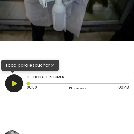
×
Toca para escuchar
ESCUCHA EL RESUMEN
Tiempo transcurrido: 0 segundos
Du
00:00
00:43