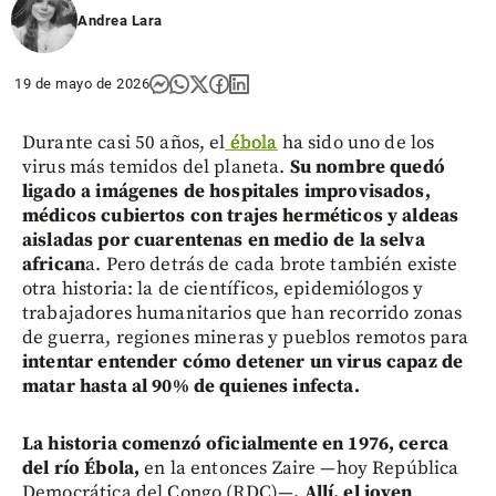
Andrea Lara
19 de mayo de 2026
Durante casi 50 años, el
ébola
ha sido uno de los
virus más temidos del planeta.
Su nombre quedó
ligado a imágenes de hospitales improvisados,
médicos cubiertos con trajes herméticos y aldeas
aisladas por cuarentenas en medio de la selva
african
a. Pero detrás de cada brote también existe
otra historia: la de científicos, epidemiólogos y
trabajadores humanitarios que han recorrido zonas
de guerra, regiones mineras y pueblos remotos para
intentar entender cómo detener un virus capaz de
matar hasta al 90% de quienes infecta.
La historia comenzó oficialmente en 1976, cerca
del río Ébola,
en la entonces Zaire —hoy República
Democrática del Congo (RDC)—
. Allí, el joven