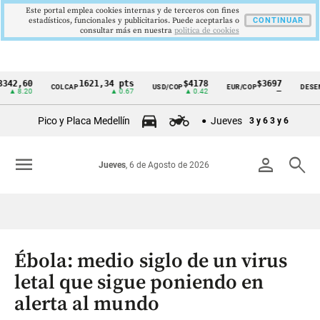
Este portal emplea cookies internas y de terceros con fines
estadísticos, funcionales y publicitarios. Puede aceptarlas o
CONTINUAR
consultar más en nuestra
politica de cookies
60
1621,34 pts
$4178
$3697
COLCAP
USD/COP
EUR/COP
DESEMPLEO
Cintillo
20
▲ 0.67
▲ 0.42
—
de
Pico y Placa Medellín
Jueves
3 y 6
3 y 6
indicadores
económicos
menu
person
search
Jueves
, 6 de Agosto de 2026
Colombia
Ébola: medio siglo de un virus
letal que sigue poniendo en
alerta al mundo