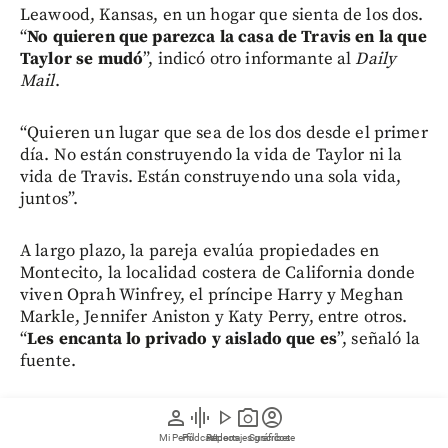
Leawood, Kansas, en un hogar que sienta de los dos.
“
No quieren que parezca la casa de Travis en la que
Taylor se mudó
”, indicó otro informante al
Daily
Mail
.
“Quieren un lugar que sea de los dos desde el primer
día. No están construyendo la vida de Taylor ni la
vida de Travis. Están construyendo una sola vida,
juntos”.
A largo plazo, la pareja evalúa propiedades en
Montecito, la localidad costera de California donde
viven Oprah Winfrey, el príncipe Harry y Meghan
Markle, Jennifer Aniston y Katy Perry, entre otros.
“
Les encanta lo privado y aislado que es
”, señaló la
fuente.
Las propiedades en esa zona tienen un costo
person
graphic_eq
play_arrow
photo_camera
account_circle
promedio de 5,6 millones de dólares
, con opciones
Mi Perfil
Pódcast
Reportajes gráficos
Videos
Suscríbete