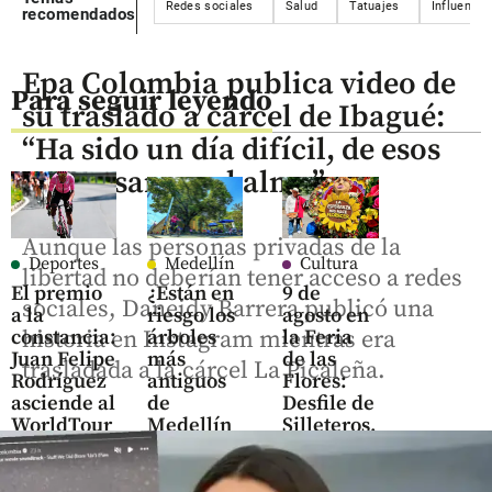
Redes sociales
Salud
Tatuajes
Influencer
recomendados
Epa Colombia publica video de
Para seguir leyendo
su traslado a cárcel de Ibagué:
“Ha sido un día difícil, de esos
que pesan en el alma”
Aunque las personas privadas de la
Deportes
Medellín
Cultura
libertad no deberían tener acceso a redes
El premio
¿Están en
9 de
sociales, Daneidy Barrera publicó una
a la
riesgo los
agosto en
constancia:
árboles
la Feria
historia en Instagram mientras era
Juan Felipe
más
de las
trasladada a la cárcel La Picaleña.
Rodríguez
antiguos
Flores:
asciende al
de
Desfile de
WorldTour
Medellín
Silleteros,
con el EF
por
Plaza de
Education
climas
Flores y el
extremos?
cierre de