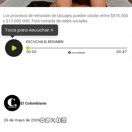
Los procesos de remosión de tatuajes pueden oscilar entre $870.000
y $13.000.000. Foto tomada de redes sociales.
×
Toca para escuchar
ESCUCHA EL RESUMEN
Tiempo transcurrido: 0 segundos
Du
00:00
00:47
El Colombiano
26 de mayo de 2026