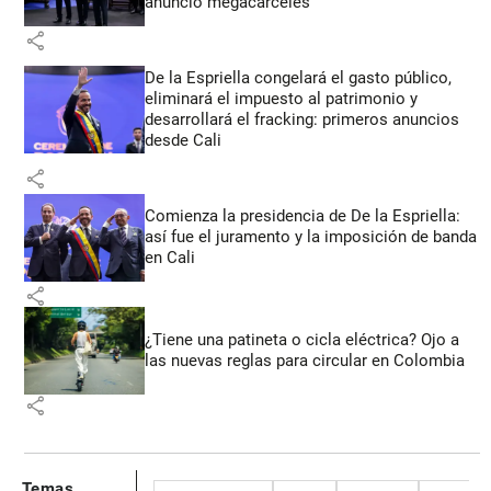
anunció megacárceles
share
De la Espriella congelará el gasto público,
eliminará el impuesto al patrimonio y
desarrollará el fracking: primeros anuncios
desde Cali
share
Comienza la presidencia de De la Espriella:
así fue el juramento y la imposición de banda
en Cali
share
¿Tiene una patineta o cicla eléctrica? Ojo a
las nuevas reglas para circular en Colombia
share
Temas