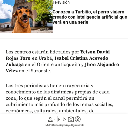
Televisión
Conozca a Turbiño, el perro viajero
creado con inteligencia artificial que
verá en una serie
Los centros estarán liderados por
Yeison David
Rojas Toro
en Urabá,
Isabel Cristina Acevedo
Zuluaga
en el Oriente antioqueño y
Jhon Alejandro
Vélez
en el Suroeste.
Los tres periodistas tienen trayectoria y
conocimiento de las dinámicas propias de cada
zona, lo que según el canal permitirá un
cubrimiento más profundo de los temas sociales,
económicos, culturales, ambientales, de
infraestructura y desarrollo que ocurren en esos
person
graphic_eq
play_arrow
photo_camera
account_circle
territorios.
Mi Perfil
Pódcast
Reportajes gráficos
Videos
Suscríbete