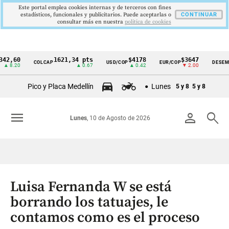
Este portal emplea cookies internas y de terceros con fines
estadísticos, funcionales y publicitarios. Puede aceptarlas o
CONTINUAR
consultar más en nuestra
politica de cookies
0
1621,34 pts
$4178
$3647
9
COLCAP
USD/COP
EUR/COP
DESEMPLEO
Cintillo
0
▲ 0.67
▲ 0.42
▼ 2.00
▼
de
Pico y Placa Medellín
Lunes
5 y 8
5 y 8
indicadores
económicos
menu
person
search
Lunes
, 10 de Agosto de 2026
Colombia
Luisa Fernanda W se está
borrando los tatuajes, le
contamos como es el proceso