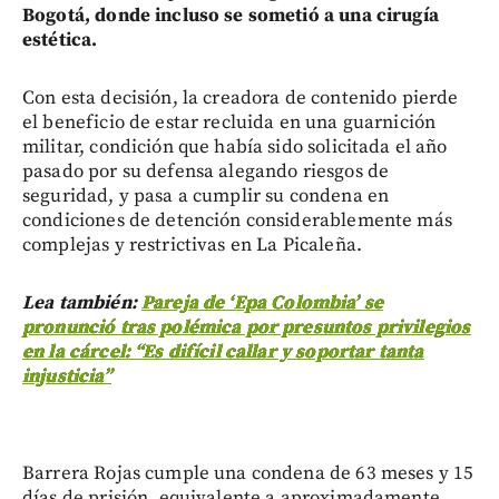
Bogotá, donde incluso se sometió a una cirugía
estética.
Con esta decisión, la creadora de contenido pierde
el beneficio de estar recluida en una guarnición
militar, condición que había sido solicitada el año
pasado por su defensa alegando riesgos de
seguridad, y pasa a cumplir su condena en
condiciones de detención considerablemente más
complejas y restrictivas en La Picaleña.
Lea también:
Pareja de ‘Epa Colombia’ se
pronunció tras polémica por presuntos privilegios
en la cárcel: “Es difícil callar y soportar tanta
injusticia”
Barrera Rojas cumple una condena de 63 meses y 15
días de prisión, equivalente a aproximadamente