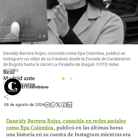
Fútbol
Video |
Vinícius
volvió y
Bernardo
Silva
Daneidy Barrera Rojas, conocida como Epa Colombia, publicó en
debutó: vea
Instagram un video de su traslado desde la Escuela de Carabineros
de Bogotá hasta la cárcel La Picaleña de Ibagué. FOTO redes
los goles del
sociales
Real
Madrid ante
1
2
Ferencvaros
El Colombiano
share
08 de agosto de 2026
Daneidy Barrera Rojas, conocida en redes sociales
como Epa Colombia
, publicó en las últimas horas
una historia en su cuenta de Instagram mientras era