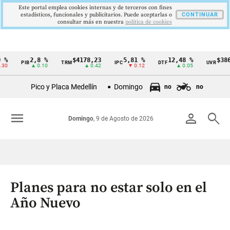
Este portal emplea cookies internas y de terceros con fines
estadísticos, funcionales y publicitarios. Puede aceptarlas o
CONTINUAR
consultar más en nuestra
politica de cookies
2,8 %
$4178,23
5,81 %
12,48 %
$386,127
PIB
TRM
IPC
DTF
UVR
Cintillo
▲ 0.10
▲ 0.42
▼ 0.12
▲ 0.05
▲ 0.0
de
Pico y Placa Medellín
Domingo
no
no
indicadores
económicos
menu
person
search
Domingo
, 9 de Agosto de 2026
Colombia
Planes para no estar solo en el
Año Nuevo