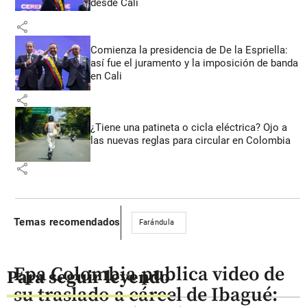
desde Cali
share
Comienza la presidencia de De la Espriella:
así fue el juramento y la imposición de banda
en Cali
share
¿Tiene una patineta o cicla eléctrica? Ojo a
las nuevas reglas para circular en Colombia
share
Temas recomendados
Farándula
Epa Colombia publica video de
Para seguir leyendo
su traslado a cárcel de Ibagué: