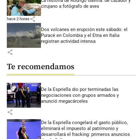
La historia de Rodrigo Gaviria: de cazador y
cirujano a fotógrafo de aves
share
hace 2 horas
Dos volcanes en erupción este sábado: el
Puracé en Colombia y el Etna en Italia
registran actividad intensa
share
Te recomendamos
De la Espriella dio por terminadas las
negociaciones con grupos armados y
anunció megacárceles
share
De la Espriella congelará el gasto público,
eliminará el impuesto al patrimonio y
desarrollará el fracking: primeros anuncios