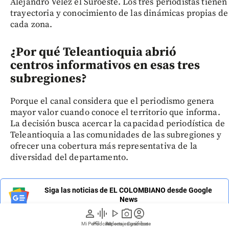
Alejandro Vélez el Suroeste. Los tres periodistas tienen
trayectoria y conocimiento de las dinámicas propias de
cada zona.
¿Por qué Teleantioquia abrió
centros informativos en esas tres
subregiones?
Porque el canal considera que el periodismo genera
mayor valor cuando conoce el territorio que informa.
La decisión busca acercar la capacidad periodística de
Teleantioquia a las comunidades de las subregiones y
ofrecer una cobertura más representativa de la
diversidad del departamento.
Siga las noticias de EL COLOMBIANO desde Google
News
person
graphic_eq
play_arrow
photo_camera
account_circle
Mi Perfil
Pódcast
Reportajes gráficos
Videos
Suscríbete