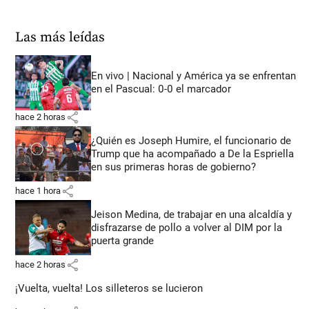
Las más leídas
En vivo | Nacional y América ya se enfrentan
en el Pascual: 0-0 el marcador
share
hace 2 horas
¿Quién es Joseph Humire, el funcionario de
Trump que ha acompañado a De la Espriella
en sus primeras horas de gobierno?
share
hace 1 hora
Jeison Medina, de trabajar en una alcaldía y
disfrazarse de pollo a volver al DIM por la
puerta grande
share
hace 2 horas
¡Vuelta, vuelta! Los silleteros se lucieron