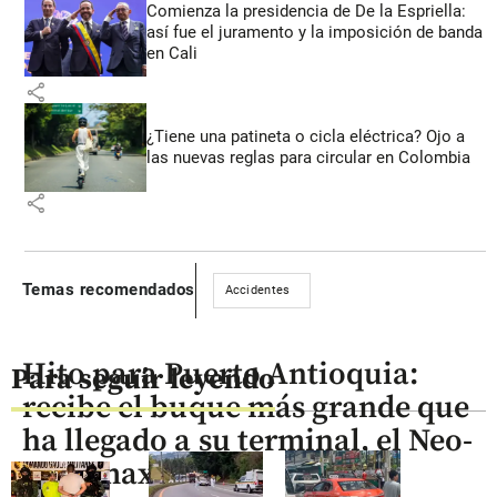
Comienza la presidencia de De la Espriella:
así fue el juramento y la imposición de banda
en Cali
share
¿Tiene una patineta o cicla eléctrica? Ojo a
las nuevas reglas para circular en Colombia
share
Temas recomendados
Accidentes
Hito para Puerto Antioquia:
Para seguir leyendo
recibe el buque más grande que
ha llegado a su terminal, el Neo-
Panamax