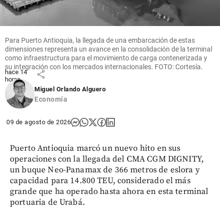
cuarto.
Bajo
presión
,
de
Para Puerto Antioquia, la llegada de una embarcación de estas
Anthony
dimensiones representa un avance en la consolidación de la terminal
Maras
como infraestructura para el movimiento de carga contenerizada y
su integración con los mercados internacionales. FOTO: Cortesía.
hace 14
share
horas
Miguel Orlando Alguero
Economía
09 de agosto de 2026
Puerto Antioquia marcó un nuevo hito en sus
operaciones con la llegada del CMA CGM DIGNITY,
un buque Neo-Panamax de 366 metros de eslora y
capacidad para 14.800 TEU, considerado el más
grande que ha operado hasta ahora en esta terminal
portuaria de Urabá.