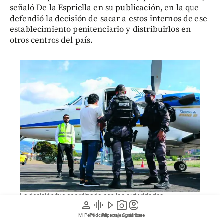
señaló De la Espriella en su publicación, en la que
defendió la decisión de sacar a estos internos de ese
establecimiento penitenciario y distribuirlos en
otros centros del país.
La decisión fue coordinada con las autoridades
person
graphic_eq
play_arrow
photo_camera
account_circle
penitenciarias y responde a la necesidad de recuperar el
control sobre internos considerados de alta peligrosidad.
Mi Perfil
Pódcast
Reportajes gráficos
Videos
Suscríbete