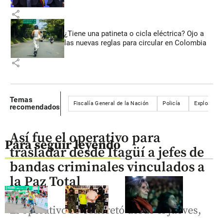
share
¿Tiene una patineta o cicla eléctrica? Ojo a
las nuevas reglas para circular en Colombia
share
Temas
Fiscalía General de la Nación
Policía
Explosiv
recomendados
Así fue el operativo para
Para seguir leyendo
trasladar desde Itagüí a jefes de
bandas criminales vinculados a
la Paz Total
El operativo se concretó desde el jueves,