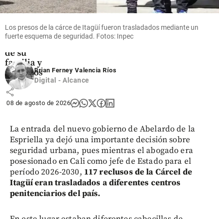
despidió a
su padre
Jorge, en
Los presos de la cárce de Itagüí fueron trasladados mediante un
Argentina,
fuerte esquema de seguridad. Fotos: Inpec
acompañado
de su
familia y
Brian Ferney Valencia Ríos
fanáticos
Digital - Alcance
share
08 de agosto de 2026
La entrada del nuevo gobierno de Abelardo de la
Espriella ya dejó una importante decisión sobre
seguridad urbana, pues mientras el abogado era
posesionado en Cali como jefe de Estado para el
período 2026-2030,
117 reclusos de la Cárcel de
Itagüí eran trasladados a diferentes centros
penitenciarios del país.