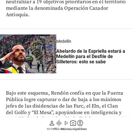
neutralizar a 19 objetivos prioritarios en el territorio
mediante la denominada Operación Cazador
Antioquia.
Medellín
Abelardo de la Espriella estará a
Medellín para el Desfile de
Silleteros: esto se sabe
Bajo este esquema, Rendón confía en que la Fuerza
Pública logre capturar o dar de baja a los máximos
jefes de las disidencias de las Farc, el Eln, el Clan
del Golfo y “El Mesa”, apoyándose en inteligencia y
capacidades de investigación judicial.
person
graphic_eq
play_arrow
photo_camera
account_circle
Mi Perfil
Pódcast
Reportajes gráficos
Videos
Suscríbete