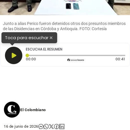
Junto a alias Perico fueron detenidos otros dos presuntos miembros
de las Disidencias en Córdoba y Antioquia. FOTO: Cortesía
×
Toca para escuchar
ESCUCHA EL RESUMEN
Tiempo transcurrido: 0 segundos
Du
00:00
00:41
El Colombiano
16 de junio de 2026