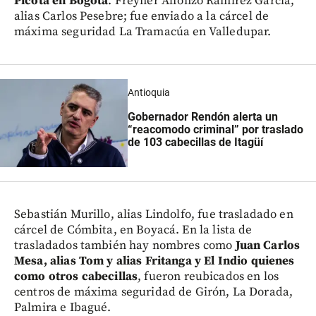
Picota en Bogotá
. Freyner Alfonzo Ramírez García,
alias Carlos Pesebre; fue enviado a la cárcel de
máxima seguridad La Tramacúa en Valledupar.
Antioquia
Gobernador Rendón alerta un
“reacomodo criminal” por traslado
de 103 cabecillas de Itagüí
Sebastián Murillo, alias Lindolfo, fue trasladado en
cárcel de Cómbita, en Boyacá. En la lista de
trasladados también hay nombres como
Juan Carlos
Mesa, alias Tom y alias Fritanga y El Indio quienes
como otros cabecillas
, fueron reubicados en los
centros de máxima seguridad de Girón, La Dorada,
Palmira e Ibagué.