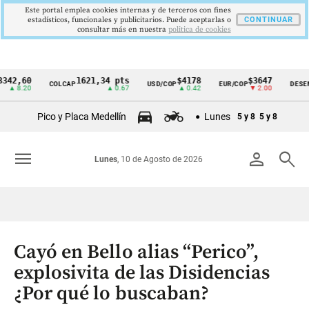
Este portal emplea cookies internas y de terceros con fines
estadísticos, funcionales y publicitarios. Puede aceptarlas o
CONTINUAR
consultar más en nuestra
politica de cookies
60
1621,34 pts
$4178
$3647
COLCAP
USD/COP
EUR/COP
DESEMPLEO
Cintillo
20
▲ 0.67
▲ 0.42
▼ 2.00
de
Pico y Placa Medellín
Lunes
5 y 8
5 y 8
indicadores
económicos
menu
person
search
Lunes
, 10 de Agosto de 2026
Colombia
Cayó en Bello alias “Perico”,
explosivita de las Disidencias
¿Por qué lo buscaban?