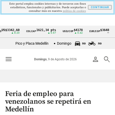
Este portal emplea cookies internas y de terceros con fines
estadísticos, funcionales y publicitarios. Puede aceptarlas o
CONTINUAR
consultar más en nuestra
politica de cookies
3342,60
1621,34 pts
$4178
$3648
COLCAP
USD/COP
EUR/COP
DESE
Cintillo
▲ 8.20
▲ 0.67
▲ 0.42
—
de
Pico y Placa Medellín
Domingo
no
no
indicadores
económicos
menu
person
search
Domingo
, 9 de Agosto de 2026
Colombia
Feria de empleo para
venezolanos se repetirá en
Medellín