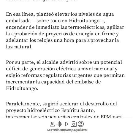
En esa línea, planteó elevar los niveles de agua
embalsada —sobre todo en Hidroituango—,
encender de inmediato las termoeléctricas, agilizar
la aprobación de proyectos de energía en firme y
adelantar los relojes una hora para aprovechar la
luz natural.
Por su parte, el alcalde advirtió sobre un potencial
déficit de generación eléctrica a nivel nacional y
exigió reformas regulatorias urgentes que permitan
incrementar la capacidad del embalse de
Hidroituango.
Paralelamente, sugirió acelerar el desarrollo del
proyecto hidroeléctrico Espíritu Santo,
interconectar seis pequeñas centrales de EPM para
person
graphic_eq
play_arrow
photo_camera
account_circle
aportar 316 megavatios adicionales y fijar mesas
técnicas con la Nación para destrabar estas
Mi Perfil
Pódcast
Reportajes gráficos
Videos
Suscríbete