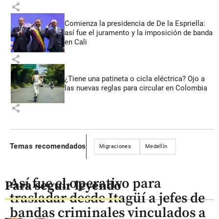
share
Comienza la presidencia de De la Espriella:
así fue el juramento y la imposición de banda
en Cali
share
¿Tiene una patineta o cicla eléctrica? Ojo a
las nuevas reglas para circular en Colombia
share
Temas recomendados
Migraciones
Medellín
Así fue el operativo para
Para seguir leyendo
trasladar desde Itagüí a jefes de
bandas criminales vinculados a