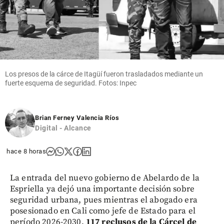
Cita
Textual
share
Los presos de la cárce de Itagüí fueron trasladados mediante un
fuerte esquema de seguridad. Fotos: Inpec
Brian Ferney Valencia Ríos
Digital - Alcance
hace 8 horas
La entrada del nuevo gobierno de Abelardo de la
Espriella ya dejó una importante decisión sobre
seguridad urbana, pues mientras el abogado era
posesionado en Cali como jefe de Estado para el
período 2026-2030,
117 reclusos de la Cárcel de