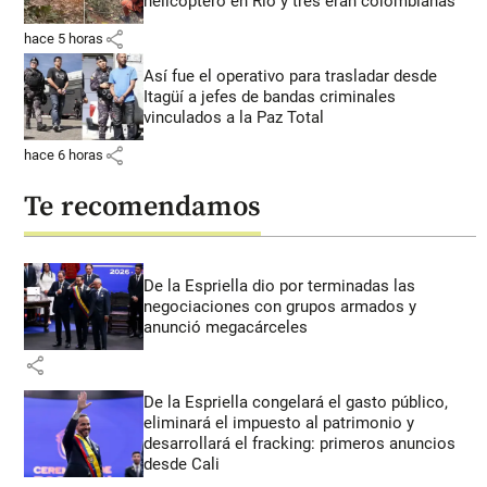
helicóptero en Río y tres eran colombianas
share
hace 5 horas
Así fue el operativo para trasladar desde
Itagüí a jefes de bandas criminales
vinculados a la Paz Total
share
hace 6 horas
Te recomendamos
De la Espriella dio por terminadas las
negociaciones con grupos armados y
anunció megacárceles
share
De la Espriella congelará el gasto público,
eliminará el impuesto al patrimonio y
desarrollará el fracking: primeros anuncios
desde Cali