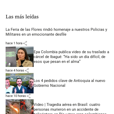
Las más leídas
La Feria de las Flores rindió homenaje a nuestros Policias y
Militares en un emocionante desfile
share
hace 1 hora
Epa Colombia publica video de su traslado a
cárcel de Ibagué: “Ha sido un día difícil, de
esos que pesan en el alma”
share
hace 4 horas
Los 4 pedidos clave de Antioquia al nuevo
Gobierno Nacional
share
hace 10 horas
Video | Tragedia aérea en Brasil: cuatro
personas murieron en un accidente de