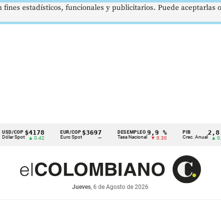
 fines estadísticos, funcionales y publicitarios. Puede aceptarlas
$4178
$3697
9,9 %
2,8 %
OP
EUR/COP
DESEMPLEO
PIB
pot
Euro Spot
Tasa Nacional
Crec. Anual
▲ 0.42
—
▼ 0.30
▲ 0.10
Jueves
, 6 de Agosto de 2026