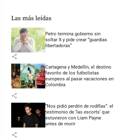
Las más leídas
Petro termina gobierno sin
soltar X y pide crear “guardias
libertadoras”
share
Cartagena y Medellín, el destino
favorito de los futbolistas
europeos al pasar vacaciones en
Colombia
share
“Nos pidió perdón de rodillas”: el
testimonio de ‘las escorts’ que
estuvieron con Liam Payne
antes de morir
share