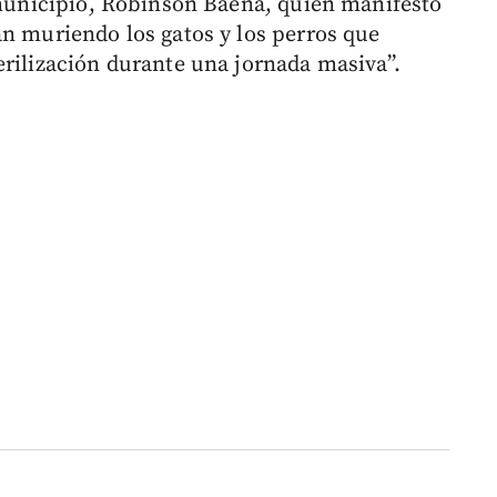
e municipio, Róbinson Baena, quien manifestó
án muriendo los gatos y los perros que
erilización durante una jornada masiva”.