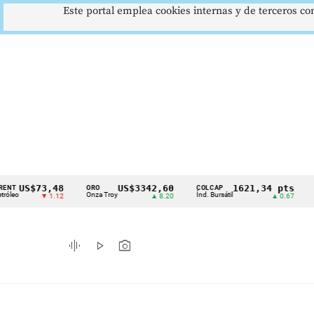
Este portal emplea cookies internas y de terceros con
S$73,48
US$3342,60
1621,34 pts
ORO
COLCAP
USD/C
Cintillo
Onza Troy
Índ. Bursátil
Dólar S
▼ 1.12
▲ 8.20
▲ 0.67
de
indicadores
graphic_eq
play_arrow
photo_camera
económicos
Colombia