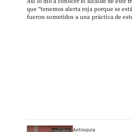
Así lo dio a conocer el alcalde de est
que “tenemos alerta roja porque se est
fueron sometidos a una práctica de est
Antioquia