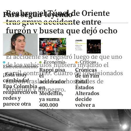
Reabren el Túnel de Oriente
Para seguir leyendo
tras grave accidente entre
furgón y buseta que dejó ocho
heridos
El accidente se registró luego de que uno
Economía
Críticos
de los vehículos hubiera invadido el
Entretenimiento
Rappi pisa
Crónicas
carril contrario. Cuatro de los lesionados
¡Está muy
el
de un Fan
cambiada!
fueron trasladados a hospitales de
acelerador
Fatal:
Epa Colombia
en
Estados
Medellín y Rionegro.
reapareció en
Medellín,
Alterados
redes y
ya suma
decide
parece otra
400.000
volver a
pedidos
escucharse
share
semanales
share
y 4.500
negocios