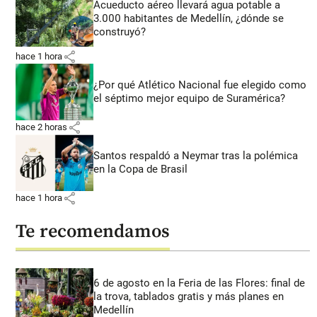
Acueducto aéreo llevará agua potable a
3.000 habitantes de Medellín, ¿dónde se
construyó?
share
hace 1 hora
¿Por qué Atlético Nacional fue elegido como
el séptimo mejor equipo de Suramérica?
share
hace 2 horas
Santos respaldó a Neymar tras la polémica
en la Copa de Brasil
share
hace 1 hora
Te recomendamos
6 de agosto en la Feria de las Flores: final de
la trova, tablados gratis y más planes en
Medellín