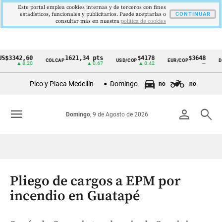
Este portal emplea cookies internas y de terceros con fines
estadísticos, funcionales y publicitarios. Puede aceptarlas o
CONTINUAR
consultar más en nuestra
politica de cookies
342,60
1621,34 pts
$4178
$3648
COLCAP
USD/COP
EUR/COP
DESEM
Cintillo
▲ 8.20
▲ 0.67
▲ 0.42
—
de
Pico y Placa Medellín
Domingo
no
no
indicadores
económicos
menu
person
search
Domingo
, 9 de Agosto de 2026
Colombia
Pliego de cargos a EPM por
incendio en Guatapé