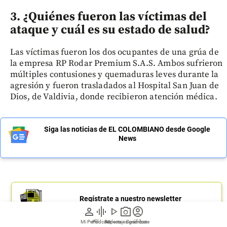
3. ¿Quiénes fueron las víctimas del
ataque y cuál es su estado de salud?
Las víctimas fueron los dos ocupantes de una grúa de
la empresa RP Rodar Premium S.A.S. Ambos sufrieron
múltiples contusiones y quemaduras leves durante la
agresión y fueron trasladados al Hospital San Juan de
Dios, de Valdivia, donde recibieron atención médica.
Siga las noticias de EL COLOMBIANO desde Google
News
Regístrate a nuestro newsletter
person
graphic_eq
play_arrow
photo_camera
account_circle
Mi Perfil
Pódcast
Reportajes gráficos
Videos
Suscríbete