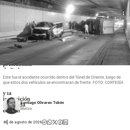
share
Colombia
Comienza
la
presidencia
de De la
Espriella:
Este fue el accidente ocurrido dentro del Túnel de Oriente, luego de
así fue el
que estos dos vehículos se encontraran de frente. FOTO: CORTESÍA
juramento
y la
imposición
Santiago Olivares Tobón
de banda
Metro
en Cali
share
06 de agosto de 2026