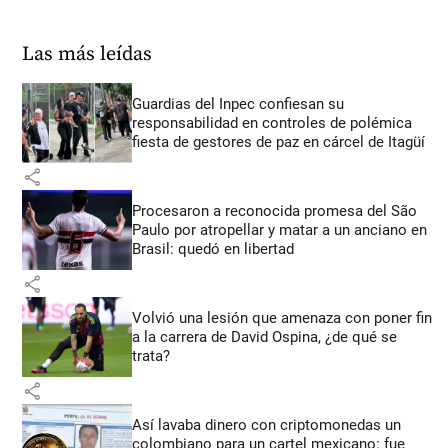
Las más leídas
Guardias del Inpec confiesan su
responsabilidad en controles de polémica
fiesta de gestores de paz en cárcel de Itagüí
share
Procesaron a reconocida promesa del São
Paulo por atropellar y matar a un anciano en
Brasil: quedó en libertad
share
Volvió una lesión que amenaza con poner fin
a la carrera de David Ospina, ¿de qué se
trata?
share
Así lavaba dinero con criptomonedas
un
colombiano para un cartel mexicano: fue