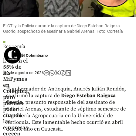
share
El CTI y la Policía durante la captura de Diego Esteban Raigoza
Osorio, sospechoso de asesinar a Gabriel Arenas. Foto: Cortesía
Economía
Mujeres
El Colombiano
lideran el
55% de
las
02 de agosto de 2026
MiPymes
en
El gobernador de Antioquia, Andrés Julián Rendón,
Colombia,
confirmó la captura de
Diego Esteban Raigoza
pero
Osorio
, presunto responsable del asesinato de
pierden
Gabriel Arenas, estudiante de séptimo semestre de
poder
cuando
Ingeniería Agropecuaria en la Universidad de
las
Antioquia. Este lamentable hecho ocurrió en abril
empresas
de este año en Caucasia.
crecen