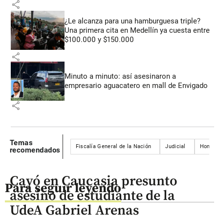
share
¿Le alcanza para una hamburguesa triple?
Una primera cita en Medellín ya cuesta entre
$100.000 y $150.000
share
Minuto a minuto: así asesinaron a
empresario aguacatero en mall de Envigado
share
Temas
Fiscalía General de la Nación
Judicial
Homici
recomendados
Cayó en Caucasia presunto
Para seguir leyendo
asesino de estudiante de la
UdeA Gabriel Arenas