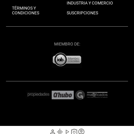
INDUSTRIA Y COMERCIO
TÉRMINOS Y
CONDICIONES
SUSCRIPCIONES
MIEMBRO DE:
person
graphic_eq
play_arrow
photo_camera
account_circle