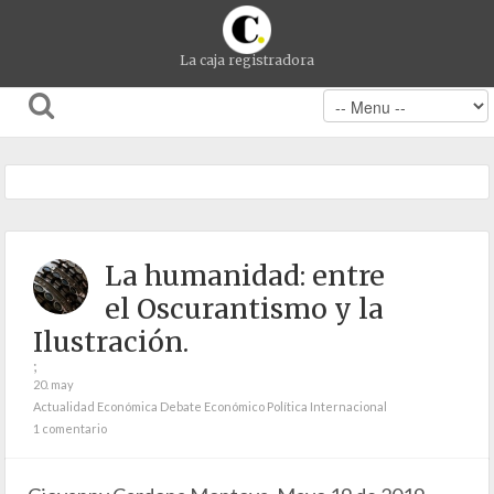
La caja registradora
La humanidad: entre
el Oscurantismo y la
Ilustración.
;
20. may
Actualidad Económica
Debate Económico
Política Internacional
1 comentario