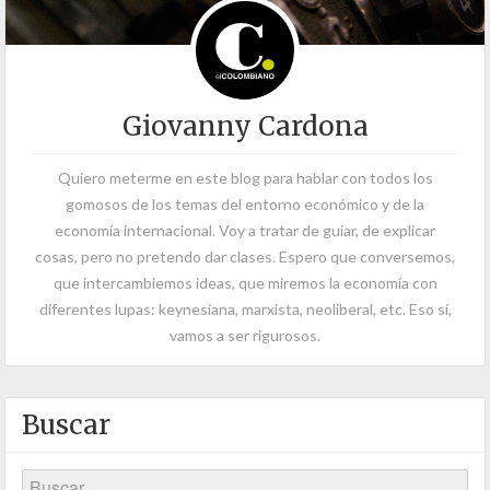
Giovanny Cardona
Quiero meterme en este blog para hablar con todos los
gomosos de los temas del entorno económico y de la
economía internacional. Voy a tratar de guiar, de explicar
cosas, pero no pretendo dar clases. Espero que conversemos,
que intercambiemos ideas, que miremos la economía con
diferentes lupas: keynesiana, marxista, neoliberal, etc. Eso sí,
vamos a ser rigurosos.
Buscar