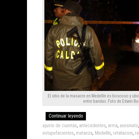
El sitio de la masacre en Medellín es boscoso y ub
entre bandas. Foto de Edwin Bu
Continuar leyendo
ajuste de cuentas
,
antecedentes
,
arma
,
asesinato
estupefacientes
,
matanza
,
Medellín
,
retaliacion
,
r