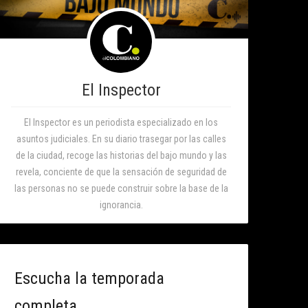
El Inspector
El Inspector es un periodista especializado en los
asuntos judiciales. En su diario trasegar por las calles
de la ciudad, recoge las historias del bajo mundo y las
revela, conciente de que la sensación de seguridad de
las personas no se puede construir sobre la base de la
ignorancia.
Escucha la temporada
completa