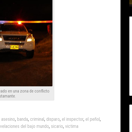
icado en una zona de conflicto
stamante.
,
asesino
,
banda
,
criminal
,
disparo
,
el inspector
,
el peñol
,
evelaciones del bajo mundo
,
sicario
,
victima