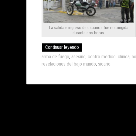
La salida e ingreso de usuarios fue restringida
durante dos horas.
Continuar leyendo
arma de fuego
,
asesino
,
centro medico
,
clinica
,
ho
revelaciones del bajo mundo
,
sicario