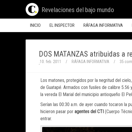
Revelaciones del bajo mundo
INICIO
EL INSPECTOR
RÁFAGA INFORMATIVA
DOS MATANZAS atribuidas a ret
10. feb. 2011
/
RÁFAGA INFORMATIVA
/
35 com
;
Los matones, protegidos por la negritud del ciel
de Guatapé. Armados con fusiles de calibre 5.56 y
la vereda El Marial del municipio antioqueño El Peñ
Serían las 00:30 a.m. de ayer cuando tocaron la pu
hicieron pasar por
agentes del CTI
(Cuerpo Técnico
entrar.