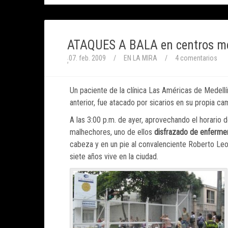
ATAQUES A BALA en centros mé
07. feb. 2009
/
EN LA MIRA
/
4 comentarios
;
Un paciente de la clínica Las Américas de Medell
anterior, fue atacado por sicarios en su propia cam
A las 3:00 p.m. de ayer, aprovechando el horario de
malhechores, uno de ellos
disfrazado de enferme
cabeza y en un pie al convalenciente Roberto L
siete años vive en la ciudad.