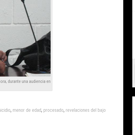
ora, durante una audiencia en
icidio
,
menor de edad
,
procesado
,
revelaciones del bajo