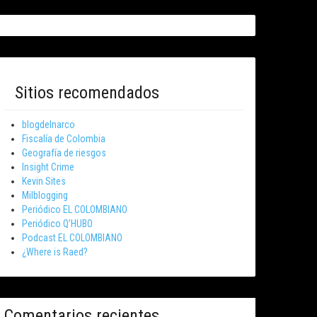
Sitios recomendados
blogdelnarco
Fiscalía de Colombia
Geografía de riesgos
Insight Crime
Kevin Sites
Milblogging
Periódico EL COLOMBIANO
Periódico Q’HUBO
Podcast EL COLOMBIANO
¿Where is Raed?
Comentarios recientes