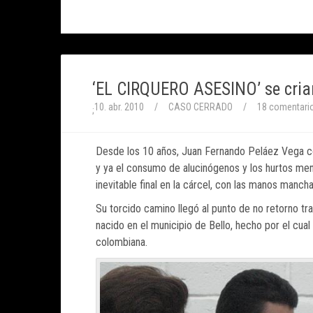
‘EL CIRQUERO ASESINO’ se criar
10. abr. 2010
/
CASO CERRADO
/
18 comentari
;
Desde los 10 años, Juan Fernando Peláez Vega c
y ya el consumo de alucinógenos y los hurtos meno
inevitable final en la cárcel, con las manos manch
Su torcido camino llegó al punto de no retorno tr
nacido en el municipio de Bello, hecho por el cua
colombiana.