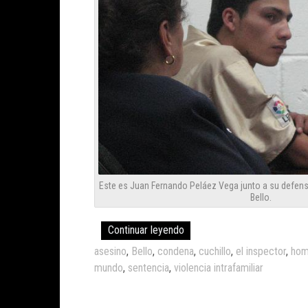
Este es Juan Fernando Peláez Vega junto a su defens
Bello.
Continuar leyendo
asesino
,
Bello
,
condena
,
cuchillo
,
el inspector
,
hom
mundo
,
sentencia
,
violencia intrafamiliar