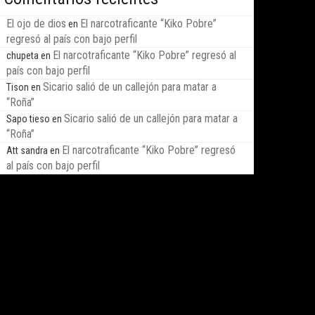
El ojo de dios
El narcotraficante “Kiko Pobre”
en
regresó al país con bajo perfil
El narcotraficante “Kiko Pobre” regresó al
chupeta
en
país con bajo perfil
Sicario salió de un callejón para matar a
Tison
en
“Roña”
Sicario salió de un callejón para matar a
Sapo tieso
en
“Roña”
El narcotraficante “Kiko Pobre” regresó
Att sandra
en
al país con bajo perfil