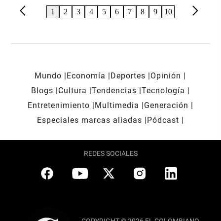
arrow_back_ios
arrow_forward_ios
1
2
3
4
5
6
7
8
9
10
Mundo
Economía
Deportes
Opinión
Blogs
Cultura
Tendencias
Tecnología
Entretenimiento
Multimedia
Generación
Especiales marcas aliadas
Pódcast
REDES SOCIALES