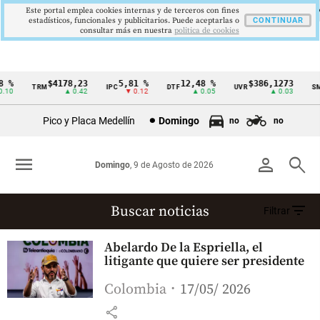
Este portal emplea cookies internas y de terceros con fines
estadísticos, funcionales y publicitarios. Puede aceptarlas o
CONTINUAR
consultar más en nuestra
politica de cookies
 %
$4178,23
5,81 %
12,48 %
$386,1273
TRM
IPC
DTF
UVR
SM
Cintillo
10
▲ 0.42
▼ 0.12
▲ 0.05
▲ 0.03
de
Pico y Placa Medellín
Domingo
no
no
indicadores
económicos
menu
person
search
Domingo
, 9 de Agosto de 2026
Colombia
filter_list
Buscar noticias
Filtrar
Asesinato
Abelardo De la Espriella, el
(15191 resultados)
litigante que quiere ser presidente
Colombia
17/05/ 2026
share