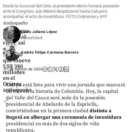
Desde la Sucursal del Cielo, el presidente electo tomará posesión
ante el Congreso, que deberá desplazarse hasta Cali para
acompañar el acto de investidura. FOTO Colprensa y AFP
Oriente
Antioqueño
Flores que
Laura Juliana López
cruzan el
Actualidad
cielo: así
es el
Andrés Felipe Carmona Barrero
negocio
que mueve
US$ 380
07 de agosto de 2026
millones
en el
Oriente
Cali ya está lista para vivir una jornada que marcará
antioqueño
un hito en la historia de Colombia. Hoy, la capital
del Valle del Cauca será sede de la posesión
share
presidencial de Abelardo de la Espriella,
convirtiéndose en la primera ciudad
distinta a
Bogotá en albergar una ceremonia de investidura
presidencial en más de dos siglos de vida
republicana.