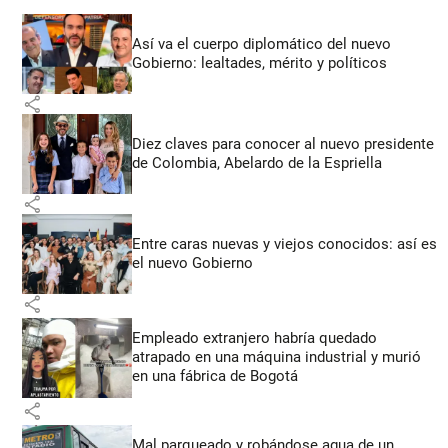
Así va el cuerpo diplomático del nuevo
Gobierno: lealtades, mérito y políticos
share
Diez claves para conocer al nuevo presidente
de Colombia, Abelardo de la Espriella
share
Entre caras nuevas y viejos conocidos: así es
el nuevo Gobierno
share
Empleado extranjero habría quedado
atrapado en una máquina industrial y murió
en una fábrica de Bogotá
share
Mal parqueado y robándose agua de un