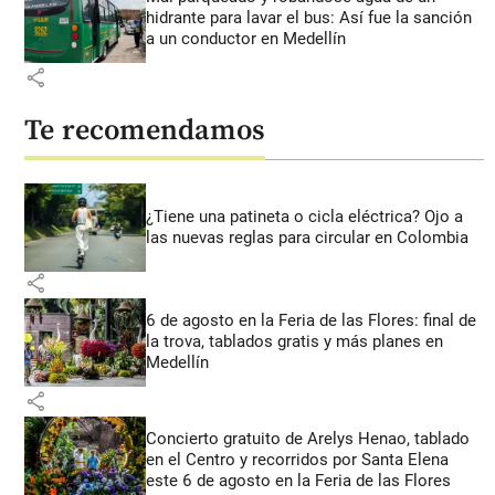
hidrante para lavar el bus: Así fue la sanción
a un conductor en Medellín
share
Te recomendamos
¿Tiene una patineta o cicla eléctrica? Ojo a
las nuevas reglas para circular en Colombia
share
6 de agosto en la Feria de las Flores: final de
la trova, tablados gratis y más planes en
Medellín
share
Concierto gratuito de Arelys Henao, tablado
en el Centro y recorridos por Santa Elena
este 6 de agosto en la Feria de las Flores