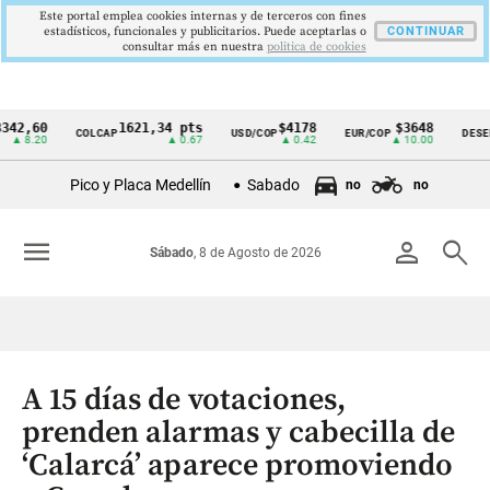
Este portal emplea cookies internas y de terceros con fines
estadísticos, funcionales y publicitarios. Puede aceptarlas o
CONTINUAR
consultar más en nuestra
politica de cookies
60
1621,34 pts
$4178
$3648
COLCAP
USD/COP
EUR/COP
DESEMPLEO
Cintillo
20
▲ 0.67
▲ 0.42
▲ 10.00
de
Pico y Placa Medellín
Sabado
no
no
indicadores
económicos
menu
person
search
Sábado
, 8 de Agosto de 2026
Colombia
A 15 días de votaciones,
prenden alarmas y cabecilla de
‘Calarcá’ aparece promoviendo