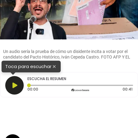
Un audio sería la prueba de cómo un disidente incita a votar por el
candidato del Pacto Histórico, Iván Cepeda Castro. FOTO AFP Y EL
COLOMBIANO
×
Toca para escuchar
ESCUCHA EL RESUMEN
Tiempo transcurrido: 0 segundos
Du
00:00
00:41