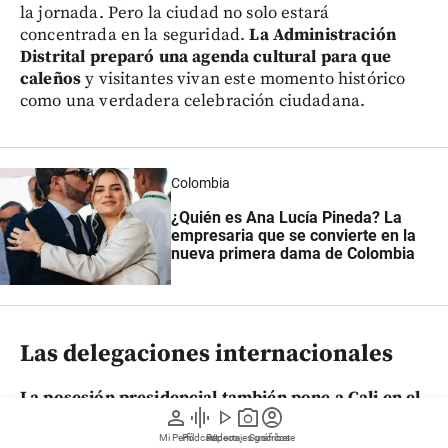
la jornada. Pero la ciudad no solo estará
concentrada en la seguridad.
La Administración
Distrital preparó una agenda cultural para que
caleños
y visitantes vivan este momento histórico
como una verdadera celebración ciudadana.
Colombia
¿Quién es Ana Lucía Pineda? La
empresaria que se convierte en la
nueva primera dama de Colombia
Las delegaciones internacionales
La posesión presidencial también pone a Cali en el
person
graphic_eq
play_arrow
photo_camera
account_circle
centro de la agenda diplomática internacional.
De
acuerdo con
el alcalde
, cerca de 30 delegaciones
Mi Perfil
Pódcast
Reportajes gráficos
Videos
Suscríbete