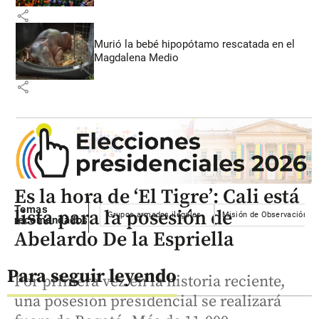
share
Murió la bebé hipopótamo rescatada en el
Magdalena Medio
share
Es la hora de ‘El Tigre’: Cali está
Temas
lista para la posesión de
Grupos armados ilegales
Misión de Observación El
recomendados
Abelardo De la Espriella
Para seguir leyendo
Por primera vez en la historia reciente,
una posesión presidencial se realizará