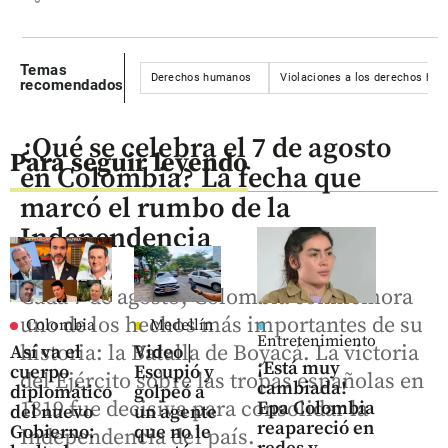
Temas
Derechos humanos
Violaciones a los derechos hu
recomendados
¿Qué se celebra el 7 de agosto
Para seguir leyendo
en Colombia? La fecha que
marcó el rumbo de la
Independencia
Cada 7 de agosto, Colombia conmemora
uno de los hechos más importantes de su
Colombia
Medellín
Entretenimiento
historia: la Batalla de Boyacá. La victoria
Así va el
Video |
¡Está muy
cuerpo
Escupió y
del Ejército sobre las tropas españolas en
cambiada!
diplomático
golpeó a
1819 fue decisiva para consolidar la
Epa Colombia
del nuevo
un agente
reapareció en
Gobierno:
que no le
Independencia del país.