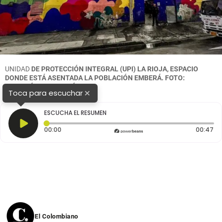
UNIDAD
DE PROTECCIÓN INTEGRAL (UPI) LA RIOJA, ESPACIO
DONDE ESTÁ ASENTADA LA POBLACIÓN EMBERÁ. FOTO:
ALCALDÍA DE BOGOTÁ
×
Toca para escuchar
ESCUCHA EL RESUMEN
Tiempo transcurrido: 0 segundos
Du
00:00
00:47
El Colombiano