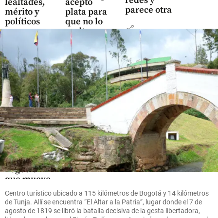
redes y
lealtades,
aceptó
parece otra
mérito y
plata para
políticos
que no lo
share
multara
share
share
Oriente
Antioqueño
Flores que
cruzan el
cielo: así
es el
negocio
que mueve
US$ 380
Centro turístico ubicado a 115 kilómetros de Bogotá y 14 kilómetros
millones
de Tunja. Allí se encuentra “El Altar a la Patria”, lugar donde el 7 de
en el
agosto de 1819 se libró la batalla decisiva de la gesta libertadora,