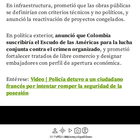
En infraestructura, prometió que las obras públicas
se definirían con criterios técnicos y no políticos, y
anunció la reactivación de proyectos congelados.
En política exterior,
anunció que Colombia
suscribiría el Escudo de las Américas para la lucha
conjunta contra el crimen organizado
, y prometió
fortalecer tratados de libre comercio y designar
embajadores con perfil de apertura económica.
Entérese:
Video | Policía detuvo a un ciudadano
francés por intentar romper la seguridad de la
posesión
person
graphic_eq
play_arrow
photo_camera
account_circle
Mi Perfil
Pódcast
Reportajes gráficos
Videos
Suscríbete