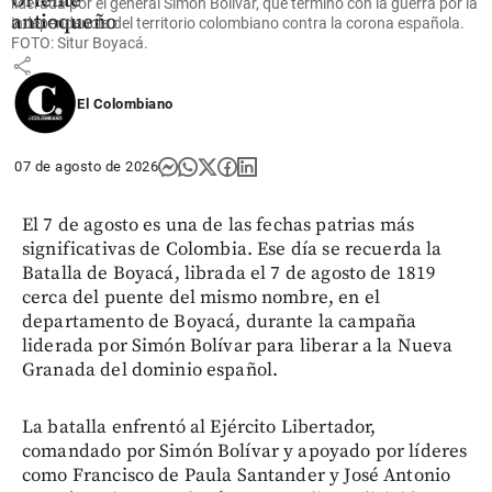
Oriente
liderada por el general Simón Bolívar, que terminó con la guerra por la
antioqueño
independencia del territorio colombiano contra la corona española.
FOTO: Situr Boyacá.
share
El Colombiano
07 de agosto de 2026
El 7 de agosto es una de las fechas patrias más
significativas de Colombia. Ese día se recuerda la
Batalla de Boyacá, librada el 7 de agosto de 1819
cerca del puente del mismo nombre, en el
departamento de Boyacá, durante la campaña
liderada por Simón Bolívar para liberar a la Nueva
Granada del dominio español.
La batalla enfrentó al Ejército Libertador,
comandado por Simón Bolívar y apoyado por líderes
como Francisco de Paula Santander y José Antonio