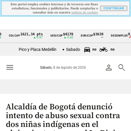
Este portal emplea cookies internas y de terceros con fines
estadísticos, funcionales y publicitarios. Puede aceptarlas o
CONTINUAR
consultar más en nuestra
politica de cookies
1621,34 pts
$4178
$3639
9,9 %
COLCAP
USD/COP
EUR/COP
DESEMPLEO
Cintillo
▲ 0.67
▲ 0.42
—
▼ 0.30
de
Pico y Placa Medellín
Sabado
no
no
indicadores
económicos
menu
person
search
Sábado
, 8 de Agosto de 2026
Colombia
Alcaldía de Bogotá denunció
intento de abuso sexual contra
dos niñas indígenas en el