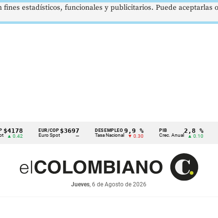
 fines estadísticos, funcionales y publicitarios. Puede aceptarlas
78
$3697
9,9 %
2,8 %
EUR/COP
DESEMPLEO
PIB
TRM
Euro Spot
Tasa Nacional
Crec. Anual
Tasa Re
42
—
▼ 0.30
▲ 0.10
Jueves
, 6 de Agosto de 2026