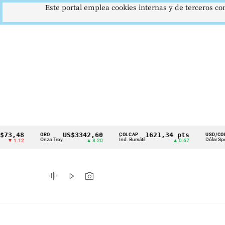
Este portal emplea cookies internas y de terceros con
48
US$3342,60
1621,34 pts
$41
ORO
COLCAP
USD/COP
Cintillo
Onza Troy
Índ. Bursátil
Dólar Spot
12
▲ 8.20
▲ 0.67
▲ 0.
de
indicadores
graphic_eq
play_arrow
photo_camera
económicos
Colombia