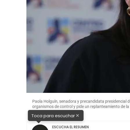
Paola Holguín, senadora y precandidata presidencial de
organismos de control y pide un replanteamiento de 
×
Toca para escuchar
ESCUCHA EL RESUMEN