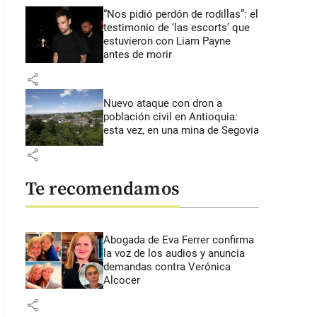
“Nos pidió perdón de rodillas”: el
testimonio de ‘las escorts’ que
estuvieron con Liam Payne
antes de morir
share
Nuevo ataque con dron a
población civil en Antioquia:
esta vez, en una mina de Segovia
share
Te recomendamos
Abogada de Eva Ferrer confirma
la voz de los audios y anuncia
demandas contra Verónica
Alcocer
share