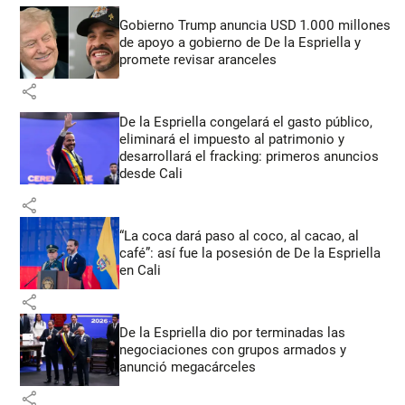
Gobierno Trump anuncia USD 1.000 millones
de apoyo a gobierno de De la Espriella y
promete revisar aranceles
share
De la Espriella congelará el gasto público,
eliminará el impuesto al patrimonio y
desarrollará el fracking: primeros anuncios
desde Cali
share
“La coca dará paso al coco, al cacao, al
café”: así fue la posesión de De la Espriella
en Cali
share
De la Espriella dio por terminadas las
negociaciones con grupos armados y
anunció megacárceles
share