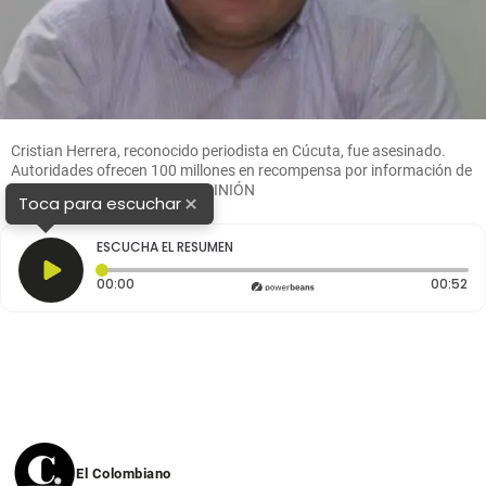
Cristian Herrera, reconocido periodista en Cúcuta, fue asesinado.
Autoridades ofrecen 100 millones en recompensa por información de
los delincuentes. FOTO: LA OPINIÓN
×
Toca para escuchar
ESCUCHA EL RESUMEN
Tiempo transcurrido: 0 segundos
Du
00:00
00:52
El Colombiano