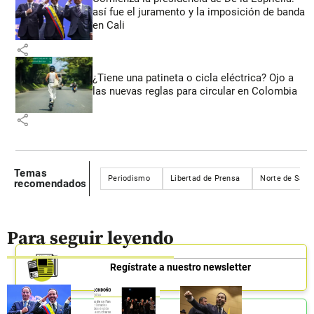
así fue el juramento y la imposición de banda
en Cali
share
¿Tiene una patineta o cicla eléctrica? Ojo a
las nuevas reglas para circular en Colombia
share
Temas
Periodismo
Libertad de Prensa
Norte de Sant
recomendados
Para seguir leyendo
Regístrate a nuestro newsletter