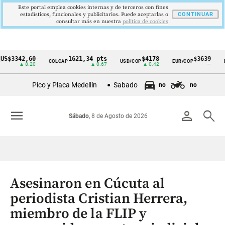
Este portal emplea cookies internas y de terceros con fines
estadísticos, funcionales y publicitarios. Puede aceptarlas o
CONTINUAR
consultar más en nuestra
politica de cookies
3342,60
1621,34 pts
$4178
$3639
COLCAP
USD/COP
EUR/COP
DES
Cintillo
▲ 8.20
▲ 0.67
▲ 0.42
—
de
Pico y Placa Medellín
Sabado
no
no
indicadores
económicos
menu
person
search
Sábado
, 8 de Agosto de 2026
Colombia
Asesinaron en Cúcuta al
periodista Cristian Herrera,
miembro de la FLIP y