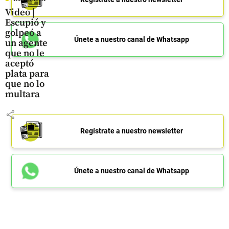
Video |
Escupió y
golpeó a
Únete a nuestro canal de Whatsapp
un agente
que no le
aceptó
plata para
que no lo
multara
share
Regístrate a nuestro newsletter
Únete a nuestro canal de Whatsapp