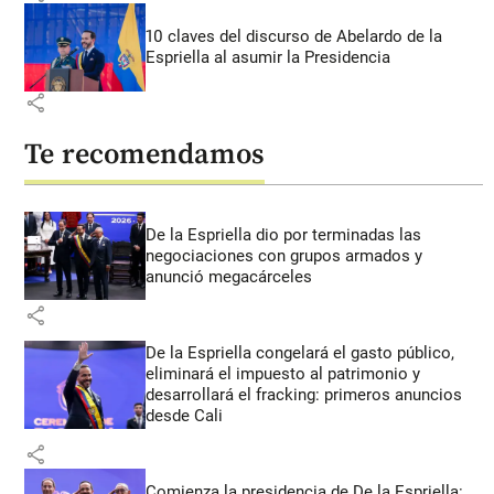
10 claves del discurso de Abelardo de la
Espriella al asumir la Presidencia
share
Te recomendamos
De la Espriella dio por terminadas las
negociaciones con grupos armados y
anunció megacárceles
share
De la Espriella congelará el gasto público,
eliminará el impuesto al patrimonio y
desarrollará el fracking: primeros anuncios
desde Cali
share
Comienza la presidencia de De la Espriella: