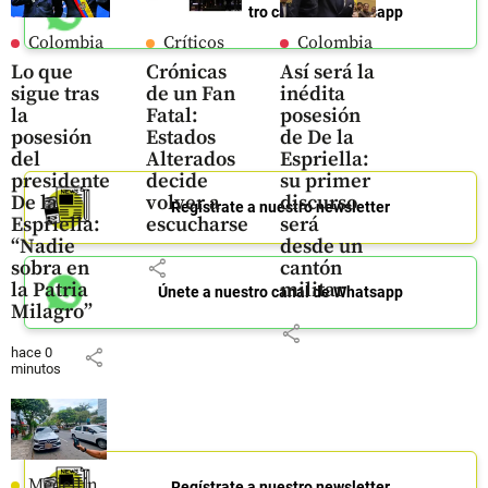
Únete a nuestro canal de Whatsapp
Colombia
Críticos
Colombia
Lo que
Crónicas
Así será la
sigue tras
de un Fan
inédita
la
Fatal:
posesión
posesión
Estados
de De la
del
Alterados
Espriella:
presidente
decide
su primer
De la
volver a
discurso
Regístrate a nuestro newsletter
Espriella:
escucharse
será
“Nadie
desde un
share
sobra en
cantón
la Patria
militar
Únete a nuestro canal de Whatsapp
Milagro”
share
hace 0
share
minutos
Medellín
Regístrate a nuestro newsletter