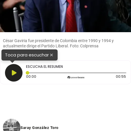
César Gaviria fue presidente de Colombia entre 1990 y 1994 y
actualmente dirige el Partido Liberal. Foto: Colprensa
×
Toca para escuchar
ESCUCHA EL RESUMEN
Tiempo transcurrido: 0 segundos
Du
00:00
00:55
Saray González Toro