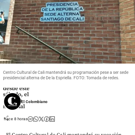
share
Deportes
Arranca
la Vuelta
a
Colombia:
153
Centro Cultural de Cali mantendrá su programación pese a ser sede
pedalistas
presidencial alterna de De la Espriella. FOTO: Tomada de redes.
desafían,
desde este
sábado, el
terreno
El Colombiano
nacional
share
hace 8 horas
El Centro Cultural de Cali mantendrá su vocación