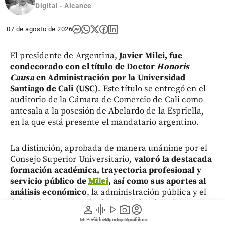
Digital - Alcance
07 de agosto de 2026
El presidente de Argentina,
Javier Milei, fue
condecorado con el título de Doctor
Honoris
Causa
en Administración por la Universidad
Santiago de Cali (USC)
. Este título se entregó en el
auditorio de la Cámara de Comercio de Cali como
antesala a la posesión de Abelardo de la Espriella,
en la que está presente el mandatario argentino.
La distinción, aprobada de manera unánime por el
Consejo Superior Universitario,
valoró la destacada
formación académica, trayectoria profesional y
servicio público de
Milei
, así como sus aportes al
análisis económico
, la administración pública y el
debate internacional sobre modelos de gobernanza
person
graphic_eq
play_arrow
photo_camera
account_circle
y desarrollo.
Mi Perfil
Pódcast
Reportajes gráficos
Videos
Suscríbete