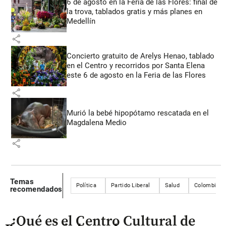
6 de agosto en la Feria de las Flores: final de
la trova, tablados gratis y más planes en
Medellín
share
Concierto gratuito de Arelys Henao, tablado
en el Centro y recorridos por Santa Elena
este 6 de agosto en la Feria de las Flores
share
Murió la bebé hipopótamo rescatada en el
Magdalena Medio
share
Temas
Política
Partido Liberal
Salud
Colombia
recomendados
¿Qué es el Centro Cultural de