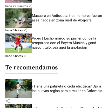
share
hace 22 minutos
Masacre en Antioquia: tres hombres fueron
asesinados en zona rural de Abejorral
share
hace 5 horas
Video | Lucho marcó su primer gol de la
temporada con el Bayern Múnich y ganó
nuevo título; vea aquí la anotación
share
hace 6 horas
Te recomendamos
¿Tiene una patineta o cicla eléctrica? Ojo a
las nuevas reglas para circular en Colombia
share