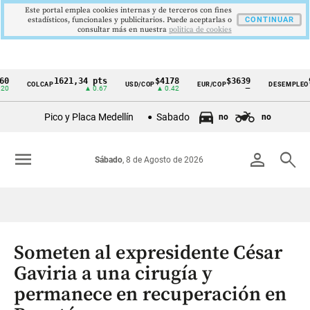
Este portal emplea cookies internas y de terceros con fines
estadísticos, funcionales y publicitarios. Puede aceptarlas o
CONTINUAR
consultar más en nuestra
politica de cookies
1621,34 pts
$4178
$3639
9,9 
COLCAP
USD/COP
EUR/COP
DESEMPLEO
Cintillo
▲ 0.67
▲ 0.42
—
▼ 0.3
de
Pico y Placa Medellín
Sabado
no
no
indicadores
económicos
menu
person
search
Sábado
, 8 de Agosto de 2026
Colombia
Someten al expresidente César
Gaviria a una cirugía y
permanece en recuperación en