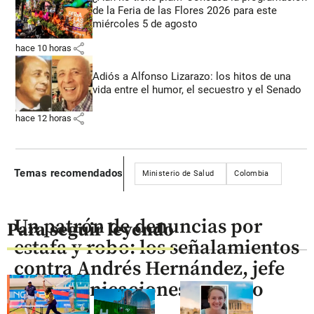
de la Feria de las Flores 2026 para este
miércoles 5 de agosto
share
hace 10 horas
Adiós a Alfonso Lizarazo: los hitos de una
vida entre el humor, el secuestro y el Senado
share
hace 12 horas
Temas recomendados
Ministerio de Salud
Colombia
Un patrón de denuncias por
Para seguir leyendo
estafa y robo: los señalamientos
contra Andrés Hernández, jefe
de comunicaciones de Petro