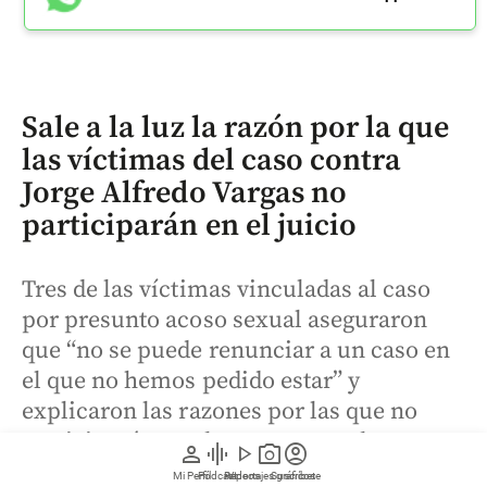
Sale a la luz la razón por la que
las víctimas del caso contra
Jorge Alfredo Vargas no
participarán en el juicio
Tres de las víctimas vinculadas al caso
por presunto acoso sexual aseguraron
que “no se puede renunciar a un caso en
el que no hemos pedido estar” y
explicaron las razones por las que no
participarán en el proceso penal.
person
graphic_eq
play_arrow
photo_camera
account_circle
Mi Perfil
Pódcast
Reportajes gráficos
Videos
Suscríbete