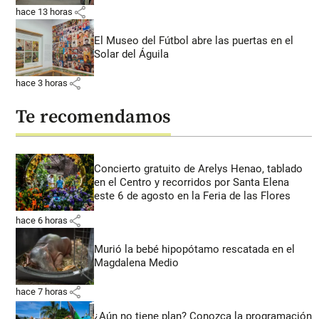
share
hace 13 horas
El Museo del Fútbol abre las puertas en el
Solar del Águila
share
hace 3 horas
Te recomendamos
Concierto gratuito de Arelys Henao, tablado
en el Centro y recorridos por Santa Elena
este 6 de agosto en la Feria de las Flores
share
hace 6 horas
Murió la bebé hipopótamo rescatada en el
Magdalena Medio
share
hace 7 horas
¿Aún no tiene plan? Conozca la programación