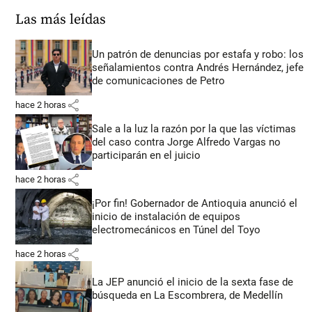
Las más leídas
Un patrón de denuncias por estafa y robo: los
señalamientos contra Andrés Hernández, jefe
de comunicaciones de Petro
share
hace 2 horas
Sale a la luz la razón por la que las víctimas
del caso contra Jorge Alfredo Vargas no
participarán en el juicio
share
hace 2 horas
¡Por fin! Gobernador de Antioquia anunció el
inicio de instalación de equipos
electromecánicos en Túnel del Toyo
share
hace 2 horas
La JEP anunció el inicio de la sexta fase de
búsqueda en La Escombrera, de Medellín