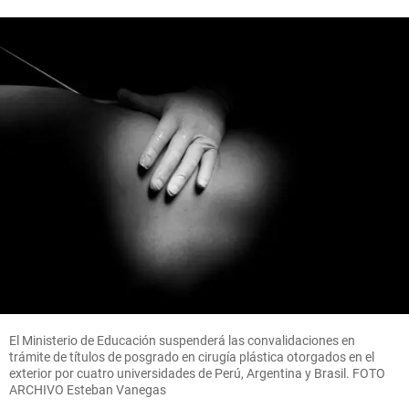
El Ministerio de Educación suspenderá las convalidaciones en
trámite de títulos de posgrado en cirugía plástica otorgados en el
exterior por cuatro universidades de Perú, Argentina y Brasil. FOTO
ARCHIVO Esteban Vanegas