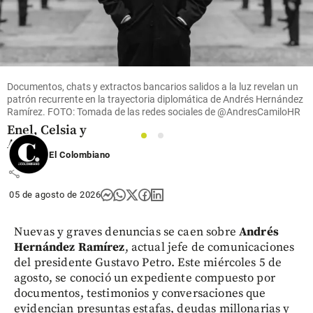
Acolgen
denuncia
supuesto
“hostigamiento
institucional”
tras
Documentos, chats y extractos bancarios salidos a la luz revelan un
patrón recurrente en la trayectoria diplomática de Andrés Hernández
investigación
Ramírez. FOTO: Tomada de las redes sociales de @AndresCamiloHR
de la SIC a
Enel, Celsia y
1
2
AES
El Colombiano
share
05 de agosto de 2026
Nuevas y graves denuncias se caen sobre
Andrés
Hernández Ramírez
, actual jefe de comunicaciones
del presidente Gustavo Petro. Este miércoles 5 de
agosto, se conoció un expediente compuesto por
documentos, testimonios y conversaciones que
evidencian presuntas estafas, deudas millonarias y