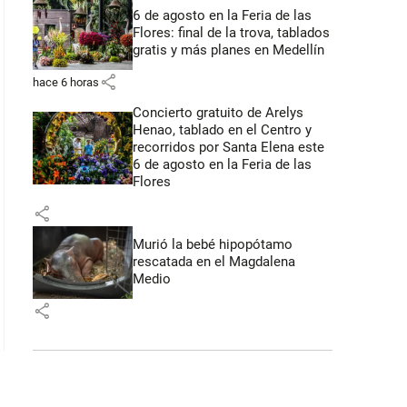
6 de agosto en la Feria de las
Flores: final de la trova, tablados
gratis y más planes en Medellín
share
hace 6 horas
Concierto gratuito de Arelys
Henao, tablado en el Centro y
recorridos por Santa Elena este
6 de agosto en la Feria de las
Flores
share
Murió la bebé hipopótamo
rescatada en el Magdalena
Medio
share