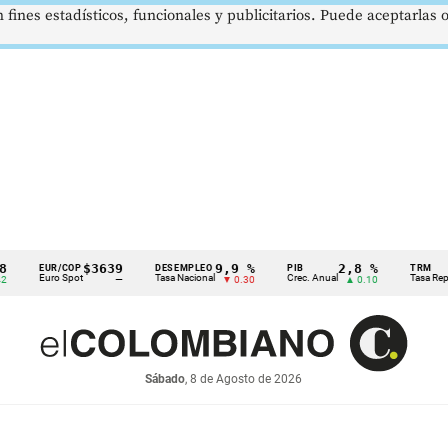
 fines estadísticos, funcionales y publicitarios. Puede aceptarlas
$3639
9,9 %
2,8 %
EUR/COP
DESEMPLEO
PIB
TRM
Euro Spot
Tasa Nacional
Crec. Anual
Tasa Rep. Moned
—
▼ 0.30
▲ 0.10
Sábado
, 8 de Agosto de 2026