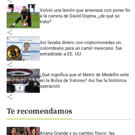
share
Volvió una lesión que amenaza con poner fin
a la carrera de David Ospina, ¿de qué se
trata?
share
Así lavaba dinero con criptomonedas
un
colombiano para un cartel mexicano: fue
extraditado a EE. UU.
share
¿Qué significa que el Metro de Medellín esté
en la Bolsa de Valores? Así fue la histórica
operación
share
Te recomendamos
Ariana Grande y su cambio físico: las