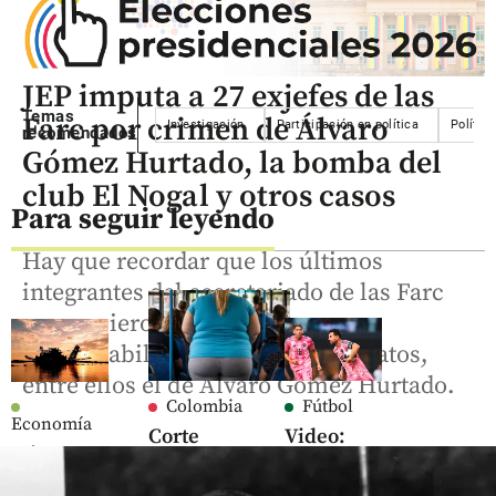
JEP imputa a 27 exjefes de las
Temas
Farc por crimen de Álvaro
Investigación
Participación en política
Política
recomendados
Gómez Hurtado, la bomba del
club El Nogal y otros casos
Para seguir leyendo
Hay que recordar que los últimos
integrantes del secretariado de las Farc
reconocieron ante la JEP su
responsabilidad en varios asesinatos,
entre ellos el de Álvaro Gómez Hurtado.
Colombia
Fútbol
Economía
Corte
Video:
Mineros
Constitucional
Lionel
logra
ordenó
Messi