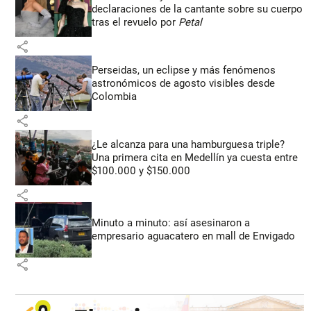
declaraciones de la cantante sobre su cuerpo
tras el revuelo por
Petal
share
Perseidas, un eclipse y más fenómenos
astronómicos de agosto visibles desde
Colombia
share
¿Le alcanza para una hamburguesa triple?
Una primera cita en Medellín ya cuesta entre
$100.000 y $150.000
share
Minuto a minuto: así asesinaron a
empresario aguacatero en mall de Envigado
share