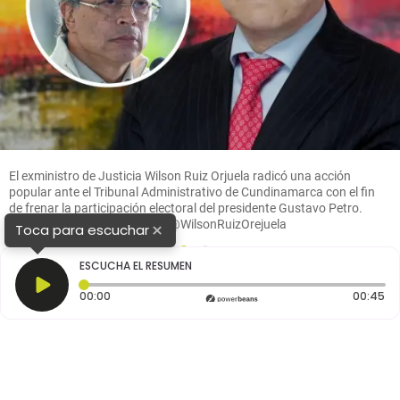
El exministro de Justicia Wilson Ruiz Orjuela radicó una acción
popular ante el Tribunal Administrativo de Cundinamarca con el fin
de frenar la participación electoral del presidente Gustavo Petro.
FOTO: Getty y redes sociales @WilsonRuizOrejuela
×
Toca para escuchar
1
2
ESCUCHA EL RESUMEN
Tiempo transcurrido: 0 segundos
Du
00:00
00:45