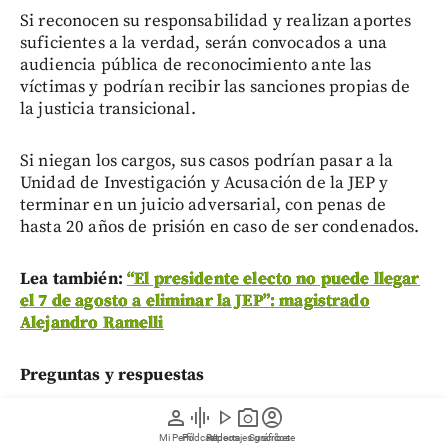
Si reconocen su responsabilidad y realizan aportes
suficientes a la verdad, serán convocados a una
audiencia pública de reconocimiento ante las
víctimas y podrían recibir las sanciones propias de
la justicia transicional.
Si niegan los cargos, sus casos podrían pasar a la
Unidad de Investigación y Acusación de la JEP y
terminar en un juicio adversarial, con penas de
hasta 20 años de prisión en caso de ser condenados.
Lea también:
“El presidente electo no puede llegar
el 7 de agosto a eliminar la JEP”: magistrado
Alejandro Ramelli
Preguntas y respuestas
person
graphic_eq
play_arrow
photo_camera
account_circle
¿Qué decidió la JEP sobre el caso de
Mi Perfil
Pódcast
Reportajes gráficos
Videos
Suscríbete