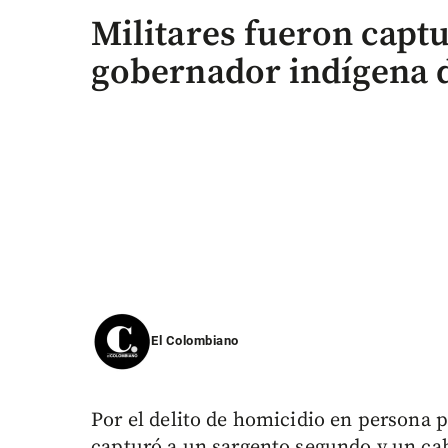
Militares fueron capt
gobernador indígena 
El Colombiano
Por el delito de homicidio en persona p
capturó a un sargento segundo y un cab