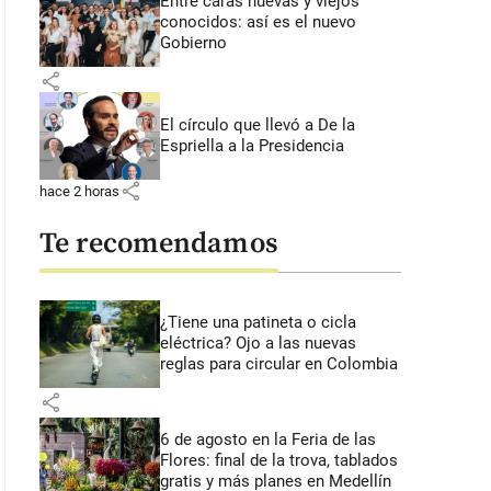
Entre caras nuevas y viejos
conocidos: así es el nuevo
Gobierno
share
El círculo que llevó a De la
Espriella a la Presidencia
share
hace 2 horas
Te recomendamos
¿Tiene una patineta o cicla
eléctrica? Ojo a las nuevas
reglas para circular en Colombia
share
6 de agosto en la Feria de las
Flores: final de la trova, tablados
gratis y más planes en Medellín