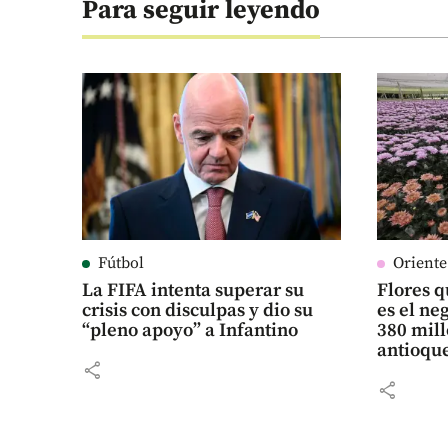
Para seguir leyendo
Fútbol
Orient
La FIFA intenta superar su
Flores q
crisis con disculpas y dio su
es el n
“pleno apoyo” a Infantino
380 mill
antioqu
share
share