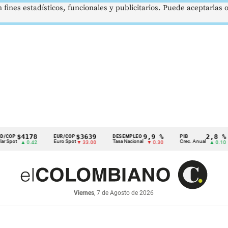
 fines estadísticos, funcionales y publicitarios. Puede aceptarlas
$4178
$3639
9,9 %
2,8 %
EUR/COP
DESEMPLEO
PIB
T
Euro Spot
Tasa Nacional
Crec. Anual
Ta
▲ 0.42
▼ 33.00
▼ 0.30
▲ 0.10
Viernes
, 7 de Agosto de 2026