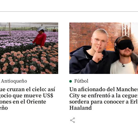
e Antioqueño
Fútbol
ue cruzan el cielo: así
Un aficionado del Manche
egocio que mueve US$
City se enfrentó a la cegue
ones en el Oriente
sordera para conocer a Er
eño
Haaland
share