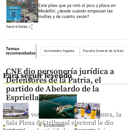
Esté pilas que ya rotó el pico y placa en
Medellín: ¿desde cuándo empiezan las
multas y de cuánto serán?
share
hace 6 horas
Temas
Actividades ilegales
Fiscalía General de la Nación
recomendados
CNE dio personería jurídica a
Para seguir leyendo
Defensores de la Patria, el
partido de Abelardo de la
Espriella
Con seis votos a favor y uno en contra, la
Sala Plena del tribunal electoral le dio
Economía