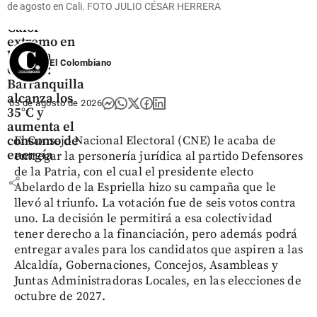
de agosto en Cali. FOTO JULIO CÉSAR HERRERA
Colombia
Calor
extremo en
la costa
El Colombiano
Caribe:
Barranquilla
alcanza los
03 de agosto de 2026
35°C y
aumenta el
consumo de
El Consejo Nacional Electoral (CNE) le acaba de
energía
entregar la personería jurídica al partido Defensores
de la Patria, con el cual el presidente electo
share
Abelardo de la Espriella hizo su campaña que le
llevó al triunfo. La votación fue de seis votos contra
uno. La decisión le permitirá a esa colectividad
tener derecho a la financiación, pero además podrá
entregar avales para los candidatos que aspiren a las
Alcaldía, Gobernaciones, Concejos, Asambleas y
Juntas Administradoras Locales, en las elecciones de
octubre de 2027.