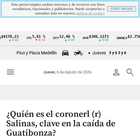
Este portal emplea cookies internas y de terceros con fines
estadísticos, funcionales y publicitarios. Puede aceptarlas o
CONTINUAR
consultar más en nuestra
politica de cookies
78,23
5,81 %
12,48 %
$386,1273
$1.750.905
IPC
DTF
UVR
SMMLV
Cintillo
▲ 0.42
▼ 0.12
▲ 0.05
▲ 0.03
—
de
Pico y Placa Medellín
Jueves
3 y 6
3 y 6
indicadores
económicos
menu
person
search
Jueves
, 6 de Agosto de 2026
Colombia
¿Quién es el coronerl (r)
Salinas, clave en la caída de
Guatibonza?