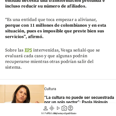
entidad necesita una transformación profunda e
incluso reducir su número de afiliados.
“Es una entidad que toca empezar a alivianar,
porque con 11 millones de colombianos y en esta
situación, pues es imposible que preste bien sus
servicios”, afirmó.
Sobre las
EPS
intervenidas, Vesga señaló que se
evaluará cada caso y que algunas podrán
recuperarse mientras otras podrían salir del
sistema.
Cultura
“La cultura no puede ser secuestrada
por un solo sector”: Paola Holguín,
ministra de cultura entrante
person
graphic_eq
play_arrow
photo_camera
account_circle
Mi Perfil
Pódcast
Reportajes gráficos
Videos
Suscríbete