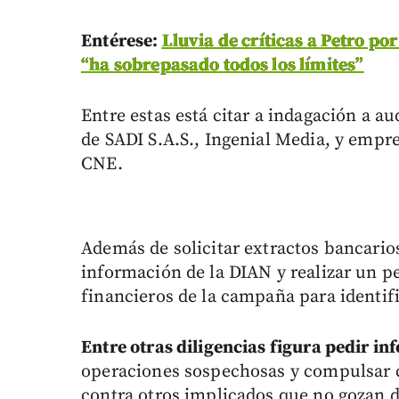
Entérese:
Lluvia de críticas a Petro po
“ha sobrepasado todos los límites”
Entre estas está citar a indagación a a
de SADI S.A.S., Ingenial Media, y empre
CNE.
Además de solicitar extractos bancarios
información de la DIAN y realizar un pe
financieros de la campaña para identifi
Entre otras diligencias figura pedir i
operaciones sospechosas y compulsar co
contra otros implicados que no gozan d