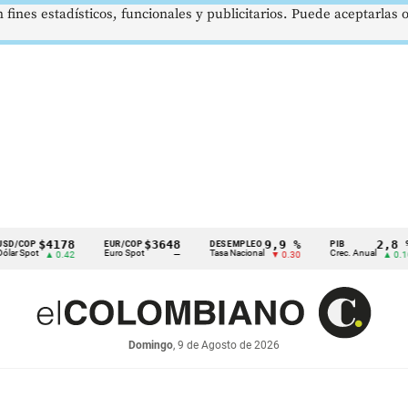
 fines estadísticos, funcionales y publicitarios. Puede aceptarlas
$4178
$3648
9,9 %
2,8 %
P
EUR/COP
DESEMPLEO
PIB
t
Euro Spot
Tasa Nacional
Crec. Anual
▲ 0.42
—
▼ 0.30
▲ 0.10
Domingo
, 9 de Agosto de 2026