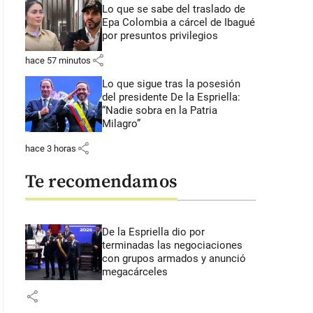
Lo que se sabe del traslado de
Epa Colombia a cárcel de Ibagué
por presuntos privilegios
share
hace 57 minutos
Lo que sigue tras la posesión
del presidente De la Espriella:
“Nadie sobra en la Patria
Milagro”
share
hace 3 horas
Te recomendamos
De la Espriella dio por
terminadas las negociaciones
con grupos armados y anunció
megacárceles
share