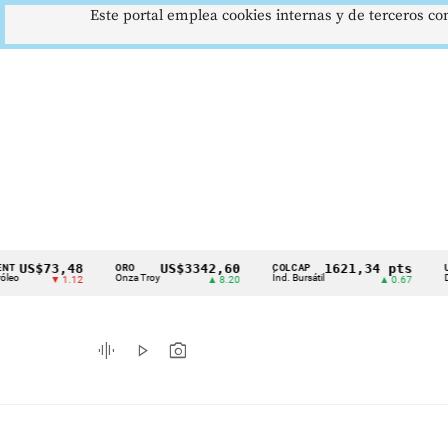
Este portal emplea cookies internas y de terceros con
$73,48
US$3342,60
1621,34 pts
ORO
COLCAP
USD/CO
Cintillo
Onza Troy
Índ. Bursátil
Dólar Spo
▼ 1.12
▲ 8.20
▲ 0.67
de
indicadores
graphic_eq
play_arrow
photo_camera
económicos
Colombia