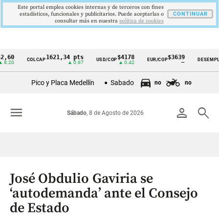
Este portal emplea cookies internas y de terceros con fines
estadísticos, funcionales y publicitarios. Puede aceptarlas o
CONTINUAR
consultar más en nuestra
politica de cookies
0
1621,34 pts
$4178
$3639
9
COLCAP
USD/COP
EUR/COP
DESEMPLEO
Cintillo
0
▲ 0.67
▲ 0.42
—
▼
de
Pico y Placa Medellín
Sabado
no
no
indicadores
económicos
menu
person
search
Sábado
, 8 de Agosto de 2026
Colombia
José Obdulio Gaviria se
‘autodemanda’ ante el Consejo
de Estado