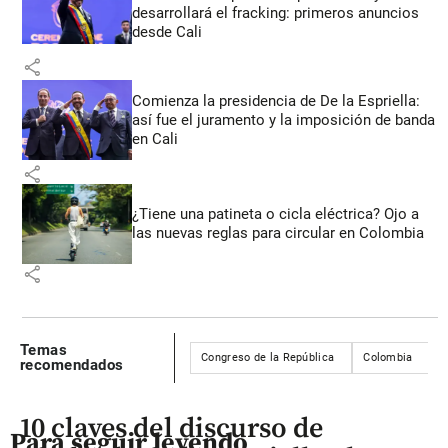
desarrollará el fracking: primeros anuncios
desde Cali
share
Comienza la presidencia de De la Espriella:
así fue el juramento y la imposición de banda
en Cali
share
¿Tiene una patineta o cicla eléctrica? Ojo a
las nuevas reglas para circular en Colombia
share
Temas
Congreso de la República
Colombia
recomendados
10 claves del discurso de
Para seguir leyendo