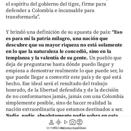
el espíritu del gobierno del tigre, firme para
defender a Colombia e incansable para
transformarla”.
Y brindó una definición de su apuesta de país:
“Eso
es para mí la patria milagro, una nación que
descubre que su mayor riqueza no está solamente
en lo que la naturaleza le concedió, sino en la
templanza y la valentía de su gente.
Un pueblo que
deja de preguntarse hasta dónde puedo llegar y
empieza a demostrar realmente lo que puede ser, lo
que puede llegar a convertir este país y de qué está
hecho. Ese ideal será el resultado del trabajo
honrado, de la libertad defendida y de la decisión
de no conformarnos jamás, jamás con una Colombia
simplemente posible, sino de hacer realidad la
nación extraordinaria que estamos destinados a ser.
Nadie, nadie, absolutamente nadie sobra en esta
person
graphic_eq
play_arrow
photo_camera
account_circle
empresa”.
Mi Perfil
Pódcast
Reportajes gráficos
Videos
Suscríbete