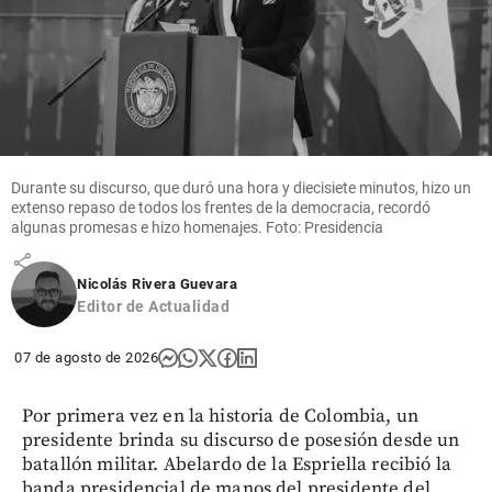
Editoriales
La llegada
Durante su discurso, que duró una hora y diecisiete minutos, hizo un
del nuevo
extenso repaso de todos los frentes de la democracia, recordó
Presidente
algunas promesas e hizo homenajes. Foto: Presidencia
share
Nicolás Rivera Guevara
Editor de Actualidad
07 de agosto de 2026
Por primera vez en la historia de Colombia, un
presidente brinda su discurso de posesión desde un
batallón militar. Abelardo de la Espriella recibió la
banda presidencial de manos del presidente del