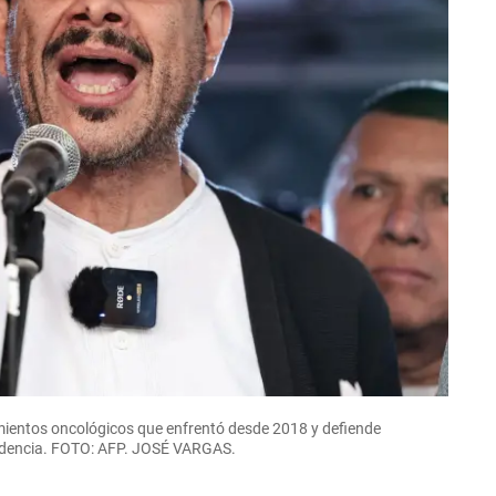
mientos oncológicos que enfrentó desde 2018 y defiende
esidencia. FOTO: AFP. JOSÉ VARGAS.