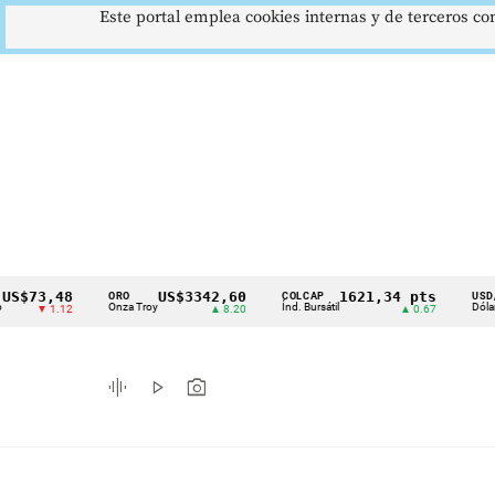
Este portal emplea cookies internas y de terceros con
3,48
US$3342,60
1621,34 pts
$
ORO
COLCAP
USD/COP
Cintillo
Onza Troy
Índ. Bursátil
Dólar Spot
 1.12
▲ 8.20
▲ 0.67
▲
de
indicadores
graphic_eq
play_arrow
photo_camera
económicos
Colombia