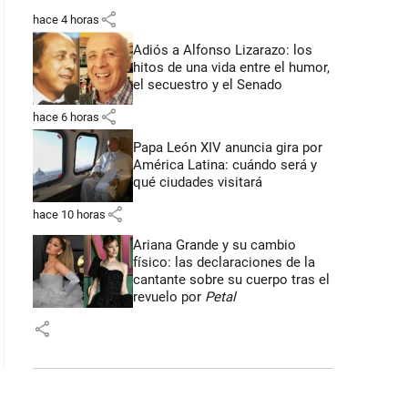
share
hace 4 horas
Adiós a Alfonso Lizarazo: los
hitos de una vida entre el humor,
el secuestro y el Senado
share
hace 6 horas
Papa León XIV anuncia gira por
América Latina: cuándo será y
qué ciudades visitará
share
hace 10 horas
Ariana Grande y su cambio
físico: las declaraciones de la
cantante sobre su cuerpo tras el
revuelo por
Petal
share