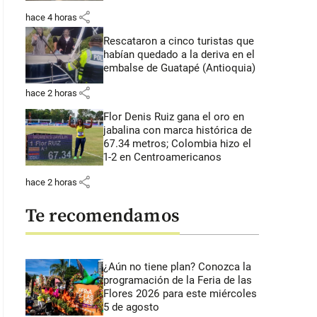
share
hace 4 horas
Rescataron a cinco turistas que
habían quedado a la deriva en el
embalse de Guatapé (Antioquia)
share
hace 2 horas
Flor Denis Ruiz gana el oro en
jabalina con marca histórica de
67.34 metros; Colombia hizo el
1-2 en Centroamericanos
share
hace 2 horas
Te recomendamos
¿Aún no tiene plan? Conozca la
programación de la Feria de las
Flores 2026 para este miércoles
5 de agosto