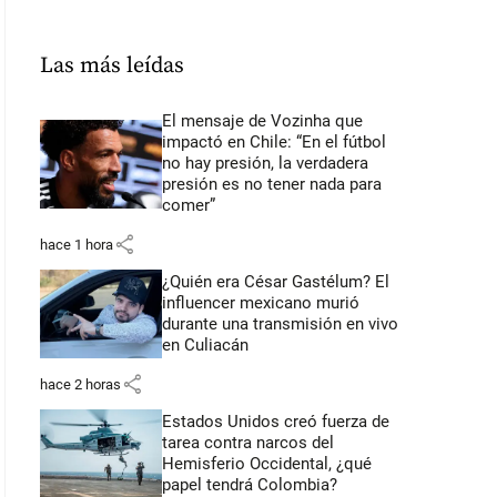
Las más leídas
El mensaje de Vozinha que
impactó en Chile: “En el fútbol
no hay presión, la verdadera
presión es no tener nada para
comer”
share
hace 1 hora
¿Quién era César Gastélum? El
influencer mexicano murió
durante una transmisión en vivo
en Culiacán
share
hace 2 horas
Estados Unidos creó fuerza de
tarea contra narcos del
Hemisferio Occidental, ¿qué
papel tendrá Colombia?