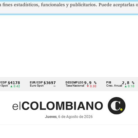
 fines estadísticos, funcionales y publicitarios. Puede aceptarlas
4178
$3697
9,9 %
2,8 %
EUR/COP
DESEMPLEO
PIB
TR
Euro Spot
Tasa Nacional
Crec. Anual
Tas
 0.42
—
▼ 0.30
▲ 0.10
Jueves
, 6 de Agosto de 2026