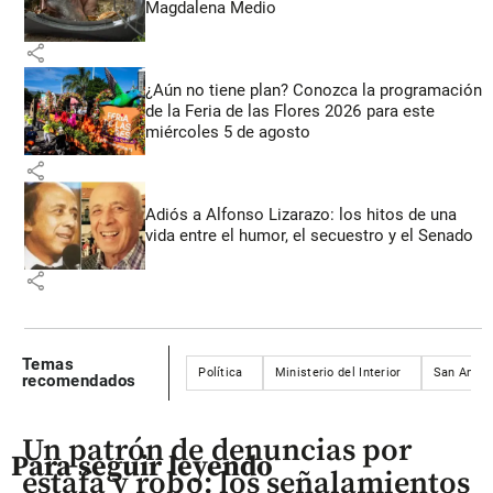
Magdalena Medio
share
¿Aún no tiene plan? Conozca la programación
de la Feria de las Flores 2026 para este
miércoles 5 de agosto
share
Adiós a Alfonso Lizarazo: los hitos de una
vida entre el humor, el secuestro y el Senado
share
Temas
Política
Ministerio del Interior
San André
recomendados
Un patrón de denuncias por
Para seguir leyendo
estafa y robo: los señalamientos