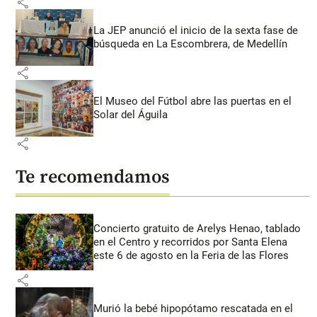
share
La JEP anunció el inicio de la sexta fase de
búsqueda en La Escombrera, de Medellín
share
El Museo del Fútbol abre las puertas en el
Solar del Águila
share
Te recomendamos
Concierto gratuito de Arelys Henao, tablado
en el Centro y recorridos por Santa Elena
este 6 de agosto en la Feria de las Flores
share
Murió la bebé hipopótamo rescatada en el