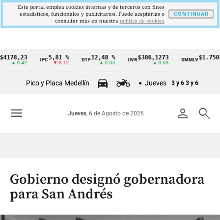
Este portal emplea cookies internas y de terceros con fines
estadísticos, funcionales y publicitarios. Puede aceptarlas o
CONTINUAR
consultar más en nuestra
politica de cookies
78,23
5,81 %
12,48 %
$386,1273
$1.750.905
IPC
DTF
UVR
SMMLV
Cintillo
▲ 0.42
▼ 0.12
▲ 0.05
▲ 0.03
—
de
Pico y Placa Medellín
Jueves
3 y 6
3 y 6
indicadores
económicos
menu
person
search
Jueves
, 6 de Agosto de 2026
Colombia
Gobierno designó gobernadora
para San Andrés