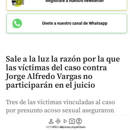
Regístrate a nuestro newsletter
Únete a nuestro canal de Whatsapp
Sale a la luz la razón por la que
las víctimas del caso contra
Jorge Alfredo Vargas no
participarán en el juicio
Tres de las víctimas vinculadas al caso
por presunto acoso sexual aseguraron
que “no se puede renunciar a un caso en
person
graphic_eq
play_arrow
photo_camera
account_circle
el que no hemos pedido estar” y
Mi Perfil
Pódcast
Reportajes gráficos
Videos
Suscríbete