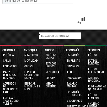
COLOMBIA
ANTIOQUIA
MUNDO
ECONOMÍA
DEPORTES
POLÍTICA
SEGURIDAD
AMÉRICA
ECONOMÍA
FÚTBOL
LATINA
SALUD
MOVILIDAD
EMPRESAS
FÚTBOL
ESTADOS
EUROPEO
EDUCACIÓN
OBRAS
UNIDOS
FINANZAS
FÚTBOL
PAZ Y
ESPECIAL:
VENEZUELA
AGRO
COLOMBIANO
DERECHOS
CASTILLO DE
HUMANOS
NAIPES
EUROPA
INNOVACIÓN
ATLÉTICO
NACIONAL
ACUERDOS
ESPECIAL:
MEDIO
SALARIO
DE
MEDELLÍN ES
ORIENTE
MÍNIMO
ELIMINATORIAS
GOBIERNO Y
MÁS
QATAR 2022
FARC
ECONOMÍA
DE BOLSILLO
FÚTBOL
ESPECIAL:
FEMENINO
TRAS EL ORO
VISIONARIOS
TURBIO
CICLISMO
#DEESTASALIMOSJUNTOS