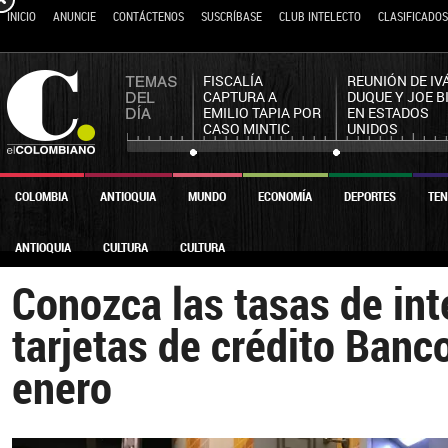
INICIO
ANUNCIE
CONTÁCTENOS
SUSCRÍBASE
CLUB INTELECTO
CLASIFICADOS
FISCALÍA
REUNIÓN DE IV
CAPTURA A
DUQUE Y JOE B
EMILIO TAPIA POR
EN ESTADOS
CASO MINTIC
UNIDOS
COLOMBIA
ANTIOQUIA
MUNDO
ECONOMÍA
DEPORTES
TEN
ANTIOQUIA
CULTURA
CULTURA
Conozca las tasas de int
tarjetas de crédito Banc
enero