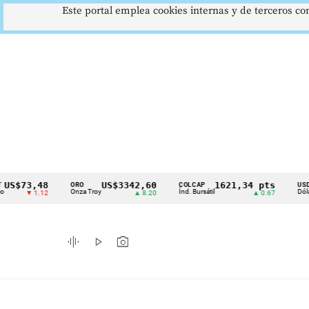
Este portal emplea cookies internas y de terceros con
73,48
US$3342,60
1621,34 pts
ORO
COLCAP
USD/COP
Cintillo
Onza Troy
Índ. Bursátil
Dólar Spot
▼ 1.12
▲ 8.20
▲ 0.67
de
indicadores
graphic_eq
play_arrow
photo_camera
económicos
Colombia