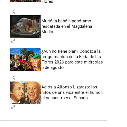
Flores
share
Murió la bebé hipopótamo
rescatada en el Magdalena
Medio
share
¿Aún no tiene plan? Conozca la
programación de la Feria de las
Flores 2026 para este miércoles
5 de agosto
share
Adiós a Alfonso Lizarazo: los
hitos de una vida entre el humor,
el secuestro y el Senado
share