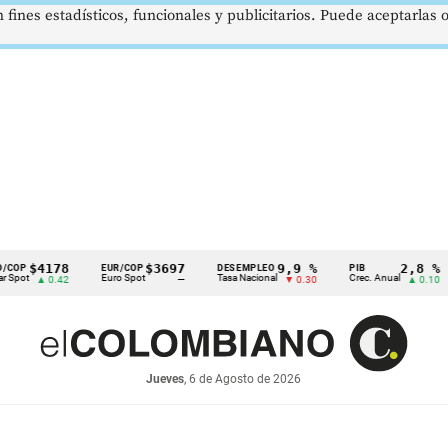
 fines estadísticos, funcionales y publicitarios. Puede aceptarlas
$4178
$3697
9,9 %
2,8 %
EUR/COP
DESEMPLEO
PIB
T
Euro Spot
Tasa Nacional
Crec. Anual
Ta
▲ 0.42
—
▼ 0.30
▲ 0.10
Jueves
, 6 de Agosto de 2026